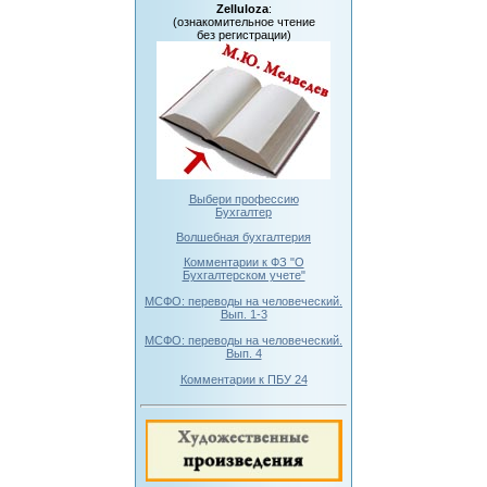
Zelluloza
:
(ознакомительное чтение
без регистрации)
Выбери профессию
Бухгалтер
Волшебная бухгалтерия
Комментарии к ФЗ "О
Бухгалтерском учете"
МСФО: переводы на человеческий.
Вып. 1-3
МСФО: переводы на человеческий.
Вып. 4
Комментарии к ПБУ 24