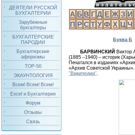
ДЕЯТЕЛИ РУССКОЙ
А
Б
В
Г
Д
Е
Ж
З
И
БУХГАЛТЕРИИ
Зарубежные
П
Р
С
Т
У
Ф
Х
Ц
Ч
бухгалтеры
БУХГАЛТЕРСКИЕ
Буква Б
ПАРОДИИ
Бухгалтерские
БАРВИНСКИЙ
Виктор 
афоризмы
(1885 –1940) – историк (Харьк
Печатался в изданиях «Архи
TOP-50
«Архив Советской Украины».
"Википедии"
.
ЭКАУНТОЛОГИЯ
Всем! Всем! Всем!
Excel и Бухгалтерия
Форум
Отзывы
Связь