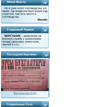
Умная Мысль
Не в силе оплот счетоводства, а в
праве. Где владычествует разум над
страстью, там есть место и
счетоводству.
Микабо
Старинный Термин
ВЕРСТАНИЕ
– зачисление на
военную службу с назначением
оклада (деньгами, поместьем,
землей и т.п.).
Последняя Картинка
[
Евдокимова В.М.
]
Социальные Сети