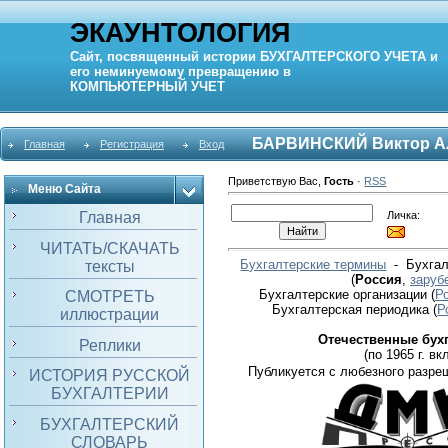
ЭКАУНТОЛОГИЯ
Сайт, посвященный истории
БУХГАЛТЕРСКОГО УЧЕТА
и
его неминуемому превращению в
КОМПЬЮТЕРНЫЙ
УЧЕТ
БАРВИНСКИЙ Виктор А
Главная
Регистрация
Вход
Приветствую Вас
,
Гость
·
RSS
Меню Сайта
Личка:
Главная
ЧИТАТЬ/СКАЧАТЬ
Бухгалтерские термины
- Бухгал
тексты
(
Россия
,
заруб
Бухгалтерские организации
(
Р
СМОТРЕТЬ
Бухгалтерская периодика
(
Р
иллюстрации
Отечественные бух
Реплики
(по 1965 г. вкл
Публикуется с любезного разре
ИСТОРИЯ РУССКОЙ
БУХГАЛТЕРИИ
БУХГАЛТЕРСКИЙ
СЛОВАРЬ