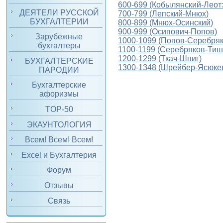
600-699 (Кобылянский-Леот
ДЕЯТЕЛИ РУССКОЙ
700-799 (Лепский-Мнюх)
БУХГАЛТЕРИИ
800-899 (Мнюх-Осинский)
900-999 (Осипович-Попов)
Зарубежные
1000-1099 (Попов-Серебряк
бухгалтеры
1100-1199 (Серебряков-Тиш
1200-1299 (Ткач-Шпиг)
БУХГАЛТЕРСКИЕ
1300-1348 (Шрейбер-Ясюке
ПАРОДИИ
Бухгалтерские
афоризмы
TOP-50
ЭКАУНТОЛОГИЯ
Всем! Всем! Всем!
Excel и Бухгалтерия
Форум
Отзывы
Связь