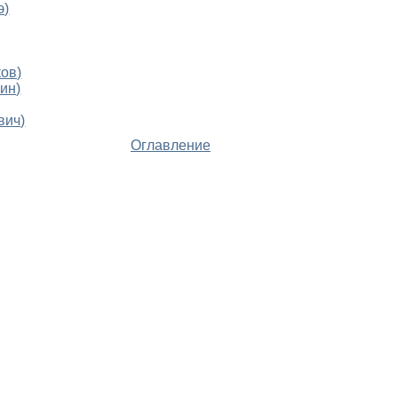
э)
ов)
ин)
вич)
Оглавление