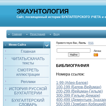
ЭКАУНТОЛОГИЯ
Сайт, посвященный истории
БУХГАЛТЕРСКОГО УЧЕТА
и 
Главная
Регистрация
Вход
Приветствую Вас
,
Гость
·
RSS
Меню Сайта
Личка:
Главная
ЧИТАТЬ/СКАЧАТЬ
тексты
БИБЛИОГРАФИЯ
СМОТРЕТЬ
Номера ссылок:
иллюстрации
Реплики
1-99
(Абер-Белов)
100-199 (Белов-Вейцман)
ИСТОРИЯ РУССКОЙ
200-299 (Вейцман-Гильде)
БУХГАЛТЕРИИ
300-399 (Гильде-Демарк)
400-499 (Дементьев-Знахари
БУХГАЛТЕРСКИЙ
500-599 (Зомбарт-Кобецкий
СЛОВАРЬ