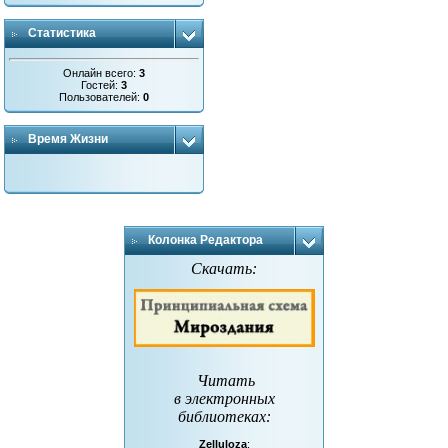
Статистика
Онлайн всего:
3
Гостей:
3
Пользователей:
0
Время Жизни
Колонка Редактора
Скачать:
Читать
в электронных
библиотеках
:
Zelluloza
: