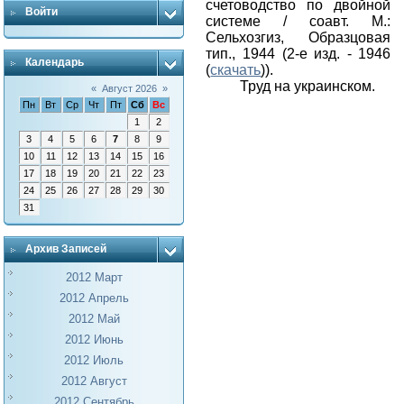
счетоводство по двойной
Войти
системе / соавт. М.:
Сельхозгиз, Образцовая
тип., 1944 (2-е изд. - 1946
Календарь
(
скачать
)).
Труд на украинском.
«
Август 2026
»
Пн
Вт
Ср
Чт
Пт
Сб
Вс
1
2
3
4
5
6
7
8
9
10
11
12
13
14
15
16
17
18
19
20
21
22
23
24
25
26
27
28
29
30
31
Архив Записей
2012 Март
2012 Апрель
2012 Май
2012 Июнь
2012 Июль
2012 Август
2012 Сентябрь