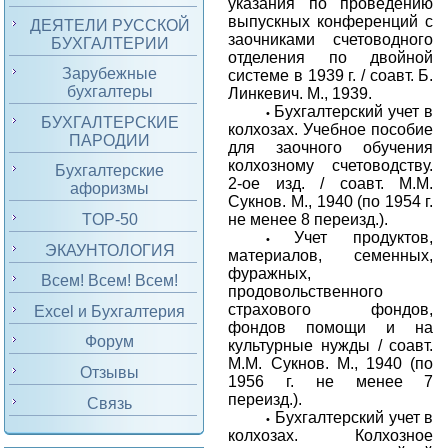
указания по проведению
выпускных конференций с
ДЕЯТЕЛИ РУССКОЙ
заочниками счетоводного
БУХГАЛТЕРИИ
отделения по двойной
Зарубежные
системе в 1939 г. / соавт. Б.
бухгалтеры
Линкевич. М., 1939.
Бухгалтерский учет в
•
БУХГАЛТЕРСКИЕ
колхозах. Учебное пособие
ПАРОДИИ
для заочного обучения
колхозному счетоводству.
Бухгалтерские
2-ое изд. / соавт. М.М.
афоризмы
Сукнов. М., 1940 (по 1954 г.
не менее 8 переизд.).
TOP-50
Учет продуктов,
•
ЭКАУНТОЛОГИЯ
материалов, семенных,
фуражных,
Всем! Всем! Всем!
продовольственного
страхового фондов,
Excel и Бухгалтерия
фондов помощи и на
Форум
культурные нужды / соавт.
М.М. Сукнов. М., 1940 (по
Отзывы
1956 г. не менее 7
переизд.).
Связь
Бухгалтерский учет в
•
колхозах. Колхозное