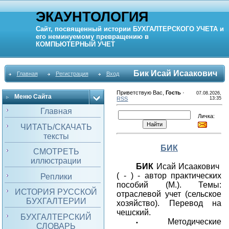
ЭКАУНТОЛОГИЯ
Сайт, посвященный истории
БУХГАЛТЕРСКОГО УЧЕТА
и
его неминуемому превращению в
КОМПЬЮТЕРНЫЙ
УЧЕТ
Бик Исай Исаакович
Главная
Регистрация
Вход
Приветствую Вас
,
Гость
·
07.08.2026,
Меню Сайта
RSS
13:35
Главная
Личка:
ЧИТАТЬ/СКАЧАТЬ
тексты
БИК
СМОТРЕТЬ
иллюстрации
БИК
Исай Исаакович
( - ) - автор практических
Реплики
пособий (М.). Темы:
ИСТОРИЯ РУССКОЙ
отраслевой учет (сельское
БУХГАЛТЕРИИ
хозяйство). Перевод на
чешский.
БУХГАЛТЕРСКИЙ
Методические
•
СЛОВАРЬ