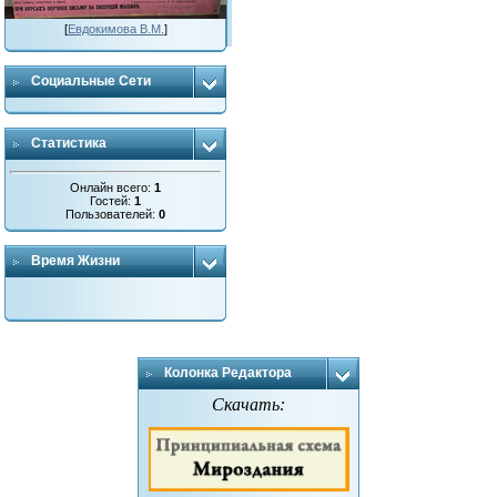
[
Евдокимова В.М.
]
Социальные Сети
Статистика
Онлайн всего:
1
Гостей:
1
Пользователей:
0
Время Жизни
Колонка Редактора
Скачать: