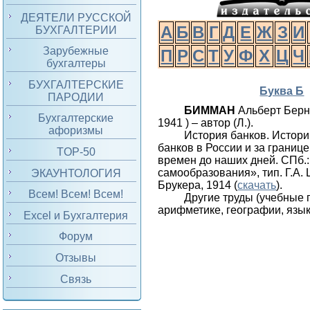
ДЕЯТЕЛИ РУССКОЙ
А
Б
В
Г
Д
Е
Ж
З
И
БУХГАЛТЕРИИ
Зарубежные
П
Р
С
Т
У
Ф
Х
Ц
Ч
бухгалтеры
БУХГАЛТЕРСКИЕ
Буква Б
ПАРОДИИ
БИММАН
Альберт Берн
Бухгалтерские
1941 ) – автор (Л.).
афоризмы
История банков. Истори
банков в России и за границ
TOP-50
времен до наших дней. СПб.: 
самообразования», тип. Г.А.
ЭКАУНТОЛОГИЯ
Брукера, 1914 (
скачать
).
Всем! Всем! Всем!
Другие труды (учебные 
арифметике, географии, язык
Excel и Бухгалтерия
Форум
Отзывы
Связь