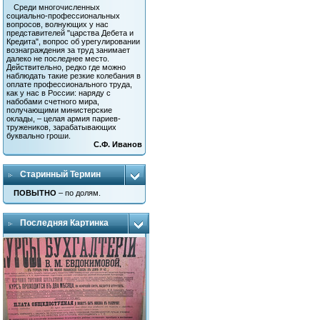
Среди многочисленных
социально-профессиональных
вопросов, волнующих у нас
представителей "царства Дебета и
Кредита", вопрос об урегулировании
вознаграждения за труд занимает
далеко не последнее место.
Действительно, редко где можно
наблюдать такие резкие колебания в
оплате профессионального труда,
как у нас в России: наряду с
набобами счетного мира,
получающими министерские
оклады, – целая армия париев-
тружеников, зарабатывающих
буквально гроши.
С.Ф. Иванов
Старинный Термин
ПОВЫТНО
– по долям.
Последняя Картинка