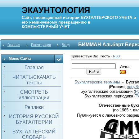
ЭКАУНТОЛОГИЯ
Сайт, посвященный истории
БУХГАЛТЕРСКОГО УЧЕТА
и
его неминуемому превращению в
КОМПЬЮТЕРНЫЙ
УЧЕТ
БИММАН Альберт Берн
Главная
Регистрация
Вход
Приветствую Вас
,
Гость
·
RSS
Меню Сайта
Личка:
Главная
ЧИТАТЬ/СКАЧАТЬ
Бухгалтерские термины
- Бухгал
тексты
(
Россия
,
заруб
Бухгалтерские организации
(
Р
СМОТРЕТЬ
Бухгалтерская периодика
(
Р
иллюстрации
Отечественные бух
Реплики
(по 1965 г. вкл
Публикуется с любезного разре
ИСТОРИЯ РУССКОЙ
БУХГАЛТЕРИИ
БУХГАЛТЕРСКИЙ
СЛОВАРЬ