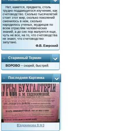
Нет, кажется, предмета, столь
трудно поддающегося изучению, как
счетоводство. Сколько тысячелетий
стоит этот мир, сколько поколений
сменилось в нем, сколько
народилось ученых, мудрецов по
всем отраслям человеческих
знаний, а до сих пор жалуются еще,
чуть не все, на то, что счетоводства
не знают, что счетоводство
запутано.
Ф.В. Езерский
Старинный Термин
ВОРОВО
– скорей, быстрей.
Последняя Картинка
[
Евдокимова В.М.
]