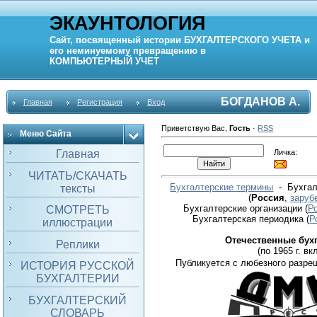
ЭКАУНТОЛОГИЯ
Сайт, посвященный истории
БУХГАЛТЕРСКОГО УЧЕТА
и
его неминуемому превращению в
КОМПЬЮТЕРНЫЙ
УЧЕТ
БОГДАНОВ А.
Главная
Регистрация
Вход
Приветствую Вас
,
Гость
·
RSS
Меню Сайта
Личка:
Главная
ЧИТАТЬ/СКАЧАТЬ
Бухгалтерские термины
- Бухгал
тексты
(
Россия
,
заруб
Бухгалтерские организации
(
Р
СМОТРЕТЬ
Бухгалтерская периодика
(
Р
иллюстрации
Отечественные бух
Реплики
(по 1965 г. вкл
Публикуется с любезного разре
ИСТОРИЯ РУССКОЙ
БУХГАЛТЕРИИ
БУХГАЛТЕРСКИЙ
СЛОВАРЬ