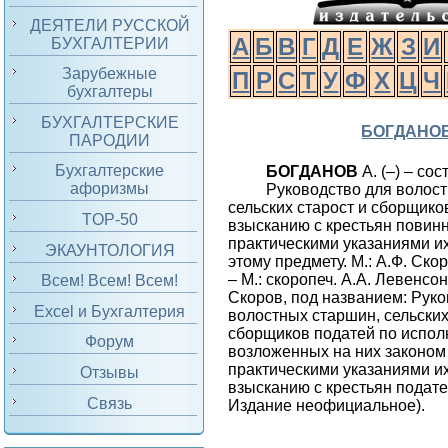
ДЕЯТЕЛИ РУССКОЙ
А
Б
В
Г
Д
Е
Ж
З
И
БУХГАЛТЕРИИ
Зарубежные
П
Р
С
Т
У
Ф
Х
Ц
Ч
бухгалтеры
БУХГАЛТЕРСКИЕ
БОГДАНО
ПАРОДИИ
Бухгалтерские
БОГДАНОВ
А. (–) – сос
афоризмы
Руководство для волос
сельских старост и сборщико
TOP-50
взысканию с крестьян повинн
практическими указаниями и
ЭКАУНТОЛОГИЯ
этому предмету. М.: А.Ф. Скор
– М.: скоропеч. А.А. Левенсон,
Всем! Всем! Всем!
Скоров, под названием: Рук
Excel и Бухгалтерия
волостных старшин, сельских
сборщиков податей по испо
Форум
возложенных на них законом
практическими указаниями и
Отзывы
взысканию с крестьян подате
Связь
Издание неофициальное).