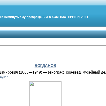
его неминуемому превращению в
КОМПЬЮТЕРНЫЙ
УЧЕТ
БОГДАНОВ
мирович (1868—1949) — этнограф, краевед, музейный дея
педии
.