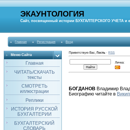
ЭКАУНТОЛОГИЯ
Сайт, посвященный истории
БУХГАЛТЕРСКОГО УЧЕТА
и 
Главная
Регистрация
Вход
Приветствую Вас
,
Гость
·
RSS
Меню Сайта
Личка:
Главная
ЧИТАТЬ/СКАЧАТЬ
тексты
СМОТРЕТЬ
БОГДАНОВ
Владимир Влади
иллюстрации
Биографию читайте в
Вики
Реплики
ИСТОРИЯ РУССКОЙ
БУХГАЛТЕРИИ
БУХГАЛТЕРСКИЙ
СЛОВАРЬ