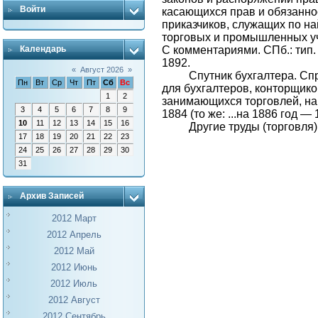
Войти
касающихся прав и обязанно
приказчиков, служащих по на
торговых и промышленных у
С комментариями. СПб.: тип.
Календарь
1892.
«
Август 2026
»
Спутник бухгалтера. Сп
Пн
Вт
Ср
Чт
Пт
Сб
Вс
для бухгалтеров, конторщико
1
2
занимающихся торговлей, на 
3
4
5
6
7
8
9
1884 (то же: ...на 1886 год — 1
10
11
12
13
14
15
16
Другие труды (торговля)
17
18
19
20
21
22
23
24
25
26
27
28
29
30
31
Архив Записей
2012 Март
2012 Апрель
2012 Май
2012 Июнь
2012 Июль
2012 Август
2012 Сентябрь