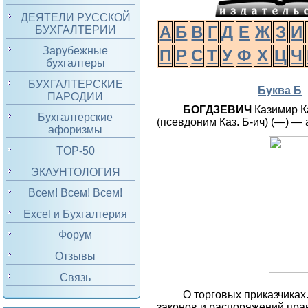
ДЕЯТЕЛИ РУССКОЙ
А
Б
В
Г
Д
Е
Ж
З
И
БУХГАЛТЕРИИ
Зарубежные
П
Р
С
Т
У
Ф
Х
Ц
Ч
бухгалтеры
БУХГАЛТЕРСКИЕ
Буква Б
ПАРОДИИ
БОГДЗЕВИЧ
Казимир К
Бухгалтерские
(псевдоним Каз. Б-ич) (—) — 
афоризмы
TOP-50
ЭКАУНТОЛОГИЯ
Всем! Всем! Всем!
Excel и Бухгалтерия
Форум
Отзывы
Связь
О торговых приказчиках
законов и распоряжений пра