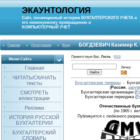
ЭКАУНТОЛОГИЯ
Сайт, посвященный истории
БУХГАЛТЕРСКОГО УЧЕТА
и
его неминуемому превращению в
КОМПЬЮТЕРНЫЙ
УЧЕТ
БОГДЗЕВИЧ Казимир К.
Главная
Регистрация
Вход
Приветствую Вас
,
Гость
·
RSS
Меню Сайта
Личка:
Главная
ЧИТАТЬ/СКАЧАТЬ
Бухгалтерские термины
- Бухгал
тексты
(
Россия
,
заруб
Бухгалтерские организации
(
Р
СМОТРЕТЬ
Бухгалтерская периодика
(
Р
иллюстрации
Отечественные бух
Реплики
(по 1965 г. вкл
Публикуется с любезного разре
ИСТОРИЯ РУССКОЙ
БУХГАЛТЕРИИ
БУХГАЛТЕРСКИЙ
СЛОВАРЬ