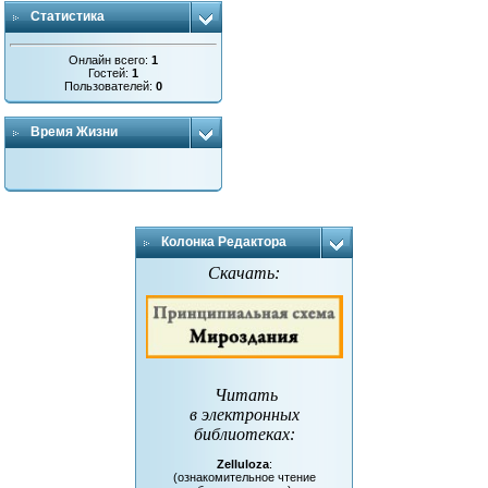
Статистика
Онлайн всего:
1
Гостей:
1
Пользователей:
0
Время Жизни
Колонка Редактора
Скачать:
Читать
в электронных
библиотеках
:
Zelluloza
:
(ознакомительное чтение