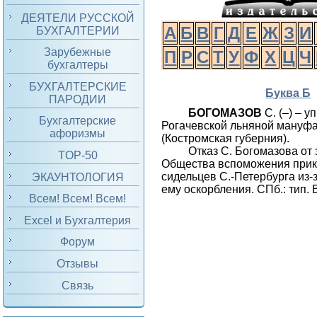
ДЕЯТЕЛИ РУССКОЙ
А
Б
В
Г
Д
Е
Ж
З
И
БУХГАЛТЕРИИ
Зарубежные
П
Р
С
Т
У
Ф
Х
Ц
Ч
бухгалтеры
БУХГАЛТЕРСКИЕ
Буква Б
ПАРОДИИ
БОГОМАЗОВ
С. (
–
) – 
Бухгалтерские
Рогачевской льняной мануф
афоризмы
(Костромская губерния).
Отказ С. Богомазова от
TOP-50
Общества вспоможения прик
сидельцев С.-Петербурга из-
ЭКАУНТОЛОГИЯ
ему оскорбления. СПб.: тип. 
Всем! Всем! Всем!
Excel и Бухгалтерия
Форум
Отзывы
Связь