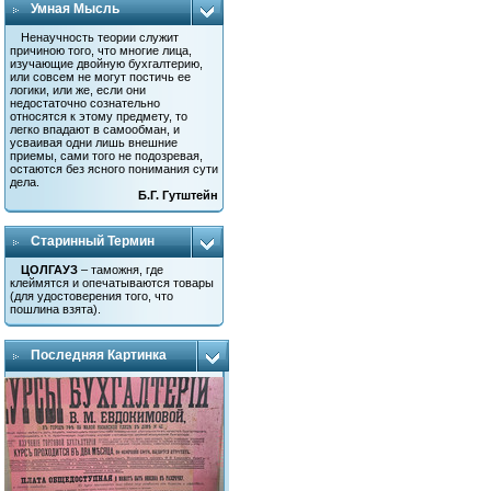
Умная Мысль
Ненаучность теории служит
причиною того, что многие лица,
изучающие двойную бухгалтерию,
или совсем не могут постичь ее
логики, или же, если они
недостаточно сознательно
относятся к этому предмету, то
легко впадают в самообман, и
усваивая одни лишь внешние
приемы, сами того не подозревая,
остаются без ясного понимания сути
дела.
Б.Г. Гутштейн
Старинный Термин
ЦОЛГАУЗ
– таможня, где
клеймятся и опечатываются товары
(для удостоверения того, что
пошлина взята).
Последняя Картинка