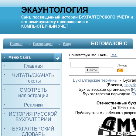
ЭКАУНТОЛОГИЯ
Сайт, посвященный истории
БУХГАЛТЕРСКОГО УЧЕТА
и
его неминуемому превращению в
КОМПЬЮТЕРНЫЙ
УЧЕТ
БОГОМАЗОВ С.
Главная
Регистрация
Вход
Приветствую Вас
,
Гость
·
RSS
Меню Сайта
Личка:
Главная
ЧИТАТЬ/СКАЧАТЬ
Бухгалтерские термины
- Бухгал
тексты
(
Россия
,
заруб
Бухгалтерские организации
(
Р
СМОТРЕТЬ
Бухгалтерская периодика
(
Р
иллюстрации
Отечественные бух
Реплики
(по 1965 г. вкл
Публикуется с любезного разре
ИСТОРИЯ РУССКОЙ
БУХГАЛТЕРИИ
БУХГАЛТЕРСКИЙ
СЛОВАРЬ