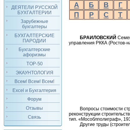
А
Б
В
Г
ДЕЯТЕЛИ РУССКОЙ
БУХГАЛТЕРИИ
П
Р
С
Т
Зарубежные
бухгалтеры
БУХГАЛТЕРСКИЕ
БРАИЛОВСКИЙ
Семен
ПАРОДИИ
управления РККА (Ростов-на
Бухгалтерские
афоризмы
TOP-50
ЭКАУНТОЛОГИЯ
Всем! Всем! Всем!
Excel и Бухгалтерия
Форум
Отзывы
Вопросы стоимости ст
реконструкции строительств
Связь
тип. «Мособлполиграф», 19
Другие труды (строител