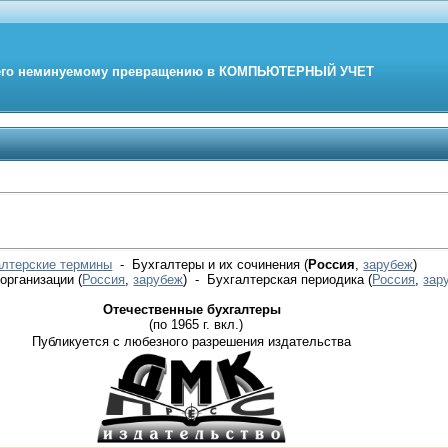
его неминуемому превращению в
КОМПЬЮТЕРНЫЙ
УЧЕТ
алтерские термины
- Бухгалтеры и их сочинения (
Россия
,
зарубеж
)
 организации
(
Россия
,
зарубеж
)
- Бухгалтерская периодика
(
Россия
,
зар
Отечественные бухгалтеры
(по 1965 г. вкл.)
Публикуется с любезного разрешения издательства