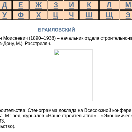
Д
Е
Ж
З
И
К
Л
М
У
Ф
Х
Ц
Ч
Ш
Щ
Э
БРАИЛОВСКИЙ
 Моисеевич (1890–1938) – начальник отдела строительно-к
-Дону, М.). Расстрелян.
роительства. Стенограмма доклада на Всесоюзной конфере
а. М.: ред. журналов «Наше строительство» – «Экономическ
33.
ьство).