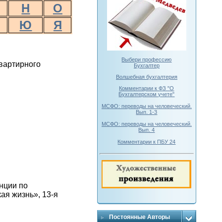
Н
О
Ю
Я
Выбери профессию
вартирного
Бухгалтер
Волшебная бухгалтерия
Комментарии к ФЗ "О
Бухгалтерском учете"
МСФО: переводы на человеческий.
Вып. 1-3
МСФО: переводы на человеческий.
Вып. 4
Комментарии к ПБУ 24
нции по
ая жизнь», 13-я
Постоянные Авторы