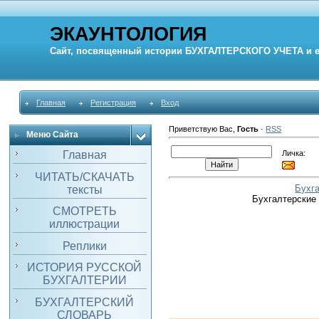
ЭКАУНТОЛОГИЯ
Сайт, посвященный истории
БУХГАЛТЕРСКОГО УЧЕТА
и 
Главная
Регистрация
Вход
Приветствую Вас
,
Гость
·
RSS
Меню Сайта
Личка:
Главная
ЧИТАТЬ/СКАЧАТЬ
Бухг
тексты
Бухгалтерские
СМОТРЕТЬ
иллюстрации
Реплики
ИСТОРИЯ РУССКОЙ
БУХГАЛТЕРИИ
БУХГАЛТЕРСКИЙ
СЛОВАРЬ