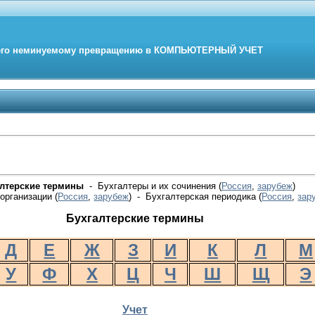
его неминуемому превращению в
КОМПЬЮТЕРНЫЙ
УЧЕТ
алтерские термины
- Бухгалтеры и их сочинения (
Россия
,
зарубеж
)
организации (
Россия
,
зарубеж
) - Бухгалтерская периодика
(
Россия
,
зар
Бухгалтерские термины
Д
Е
Ж
З
И
К
Л
М
У
Ф
Х
Ц
Ч
Ш
Щ
Э
Учет