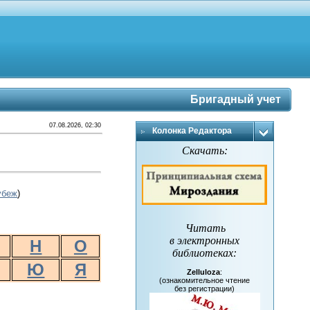
Бригадный учет
07.08.2026, 02:30
Колонка Редактора
Скачать:
убеж
)
Читать
в электронных
Н
О
библиотеках
:
Ю
Я
Zelluloza
:
(ознакомительное чтение
без регистрации)