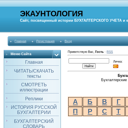
ЭКАУНТОЛОГИЯ
Сайт, посвященный истории
БУХГАЛТЕРСКОГО УЧЕТА
и 
Главная
Регистрация
Вход
Приветствую Вас
,
Гость
·
RSS
Меню Сайта
Личка:
Главная
ЧИТАТЬ/СКАЧАТЬ
Бухг
тексты
Бухгалтерские 
СМОТРЕТЬ
иллюстрации
Реплики
А
Б
В
Г
ИСТОРИЯ РУССКОЙ
П
Р
С
Т
БУХГАЛТЕРИИ
БУХГАЛТЕРСКИЙ
СЛОВАРЬ