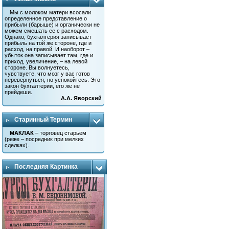
Мы с молоком матери всосали
определенное представление о
прибыли (барыше) и органически не
можем смешать ее с расходом.
Однако, бухгалтерия записывает
прибыль на той же стороне, где и
расход, на правой. И наоборот –
убыток она записывает там, где и
приход, увеличение, – на левой
стороне. Вы волнуетесь,
чувствуете, что мозг у вас готов
перевернуться, но успокойтесь. Это
закон бухгалтерии, его же не
прейдеши.
А.А. Яворский
Старинный Термин
МАКЛАК
– торговец старьем
(реже – посредник при мелких
сделках).
Последняя Картинка