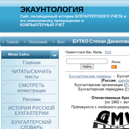
ЭКАУНТОЛОГИЯ
Сайт, посвященный истории
БУХГАЛТЕРСКОГО УЧЕТА
и
его неминуемому превращению в
КОМПЬЮТЕРНЫЙ
УЧЕТ
БУТКО Степан Данилов
Главная
Регистрация
Вход
Приветствую Вас
,
Гость
·
RSS
Меню Сайта
Личка:
Главная
ЧИТАТЬ/СКАЧАТЬ
Бухгалтерские термины
- Бухгал
тексты
(
Россия
,
заруб
Бухгалтерские организации
(
Р
СМОТРЕТЬ
Бухгалтерская периодика
(
Р
иллюстрации
Отечественные бух
Реплики
(по 1965 г. вкл
Публикуется с любезного разре
ИСТОРИЯ РУССКОЙ
БУХГАЛТЕРИИ
БУХГАЛТЕРСКИЙ
СЛОВАРЬ