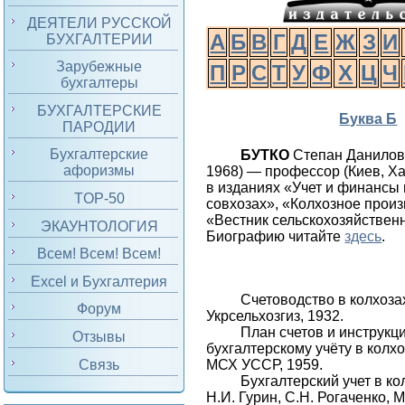
ДЕЯТЕЛИ РУССКОЙ
А
Б
В
Г
Д
Е
Ж
З
И
БУХГАЛТЕРИИ
Зарубежные
П
Р
С
Т
У
Ф
Х
Ц
Ч
бухгалтеры
БУХГАЛТЕРСКИЕ
Буква Б
ПАРОДИИ
Бухгалтерские
БУТКО
Степан Данилов
афоризмы
1968) — профессор (Киев, Ха
в изданиях «Учет и финансы 
TOP-50
совхозах», «Колхозное произ
«Вестник сельскохозяйственн
ЭКАУНТОЛОГИЯ
Биографию читайте
здесь
.
Всем! Всем! Всем!
Excel и Бухгалтерия
Счетоводство в колхозах.
Форум
Укрсельхозгиз, 1932.
План счетов и инструкц
Отзывы
бухгалтерскому учёту в колхоза
Связь
МСХ УССР, 1959.
Бухгалтерский учет в кол
Н.И. Гурин, С.Н. Рогаченко, 