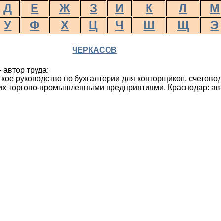
Д
Е
Ж
З
И
К
Л
М
У
Ф
Х
Ц
Ч
Ш
Щ
Э
ЧЕРКАСОВ
 автор труда:
ткое руководство по бухгалтерии для конторщиков, счетов
х торгово-промышленными предприятиями. Краснодар: авт