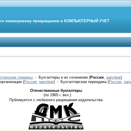
его неминуемому превращению в
КОМПЬЮТЕРНЫЙ
УЧЕТ
алтерские термины
- Бухгалтеры и их сочинения (
Россия
,
зарубеж
)
 организации
(
Россия
,
зарубеж
)
- Бухгалтерская периодика
(
Россия
,
зар
Отечественные бухгалтеры
(по 1965 г. вкл.)
Публикуется с любезного разрешения издательства