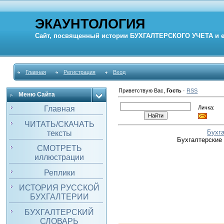
ЭКАУНТОЛОГИЯ
Сайт, посвященный истории
БУХГАЛТЕРСКОГО УЧЕТА
и 
Главная
Регистрация
Вход
Приветствую Вас
,
Гость
·
RSS
Меню Сайта
Личка:
Главная
ЧИТАТЬ/СКАЧАТЬ
Бухг
тексты
Бухгалтерские
СМОТРЕТЬ
иллюстрации
Реплики
ИСТОРИЯ РУССКОЙ
БУХГАЛТЕРИИ
БУХГАЛТЕРСКИЙ
СЛОВАРЬ