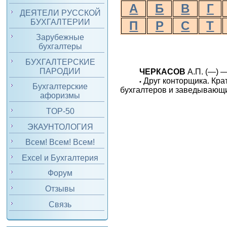
А
Б
В
Г
ДЕЯТЕЛИ РУССКОЙ
БУХГАЛТЕРИИ
П
Р
С
Т
Зарубежные
бухгалтеры
БУХГАЛТЕРСКИЕ
ПАРОДИИ
ЧЕРКАСОВ
А.П. (—) —
Друг конторщика. Кра
•
Бухгалтерские
бухгалтеров и заведывающи
афоризмы
TOP-50
ЭКАУНТОЛОГИЯ
Всем! Всем! Всем!
Excel и Бухгалтерия
Форум
Отзывы
Связь