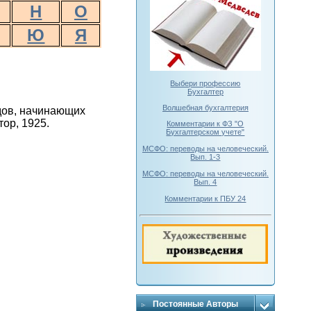
Н
О
Ю
Я
Выбери профессию
Бухгалтер
Волшебная бухгалтерия
одов, начинающих
ор, 1925.
Комментарии к ФЗ "О
Бухгалтерском учете"
МСФО: переводы на человеческий.
Вып. 1-3
МСФО: переводы на человеческий.
Вып. 4
Комментарии к ПБУ 24
Постоянные Авторы