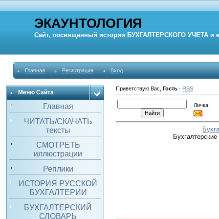
ЭКАУНТОЛОГИЯ
Сайт, посвященный истории
БУХГАЛТЕРСКОГО УЧЕТА
и 
Главная
Регистрация
Вход
Приветствую Вас
,
Гость
·
RSS
Меню Сайта
Личка:
Главная
ЧИТАТЬ/СКАЧАТЬ
Бухг
тексты
Бухгалтерские
СМОТРЕТЬ
иллюстрации
Реплики
ИСТОРИЯ РУССКОЙ
БУХГАЛТЕРИИ
БУХГАЛТЕРСКИЙ
СЛОВАРЬ