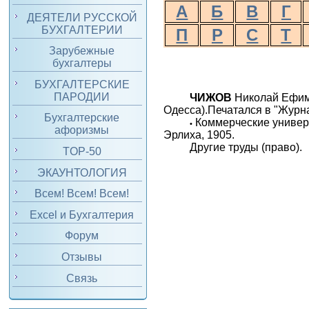
А
Б
В
Г
ДЕЯТЕЛИ РУССКОЙ
БУХГАЛТЕРИИ
П
Р
С
Т
Зарубежные
бухгалтеры
БУХГАЛТЕРСКИЕ
ПАРОДИИ
ЧИЖОВ
Николай Ефимо
Одесса).Печатался в "Журн
Бухгалтерские
Коммерческие универс
•
афоризмы
Эрлиха, 1905.
Другие труды (право).
TOP-50
ЭКАУНТОЛОГИЯ
Всем! Всем! Всем!
Excel и Бухгалтерия
Форум
Отзывы
Связь