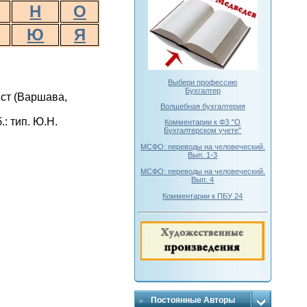
Н
О
Ю
Я
Выбери профессию
Бухгалтер
ст (Варшава,
Волшебная бухгалтерия
: тип. Ю.Н.
Комментарии к ФЗ "О
Бухгалтерском учете"
МСФО: переводы на человеческий.
Вып. 1-3
МСФО: переводы на человеческий.
Вып. 4
Комментарии к ПБУ 24
Постоянные Авторы