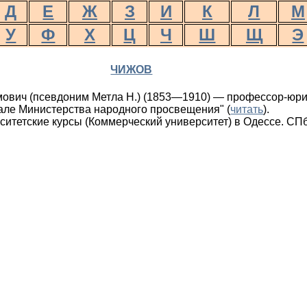
Д
Е
Ж
З
И
К
Л
М
У
Ф
Х
Ц
Ч
Ш
Щ
Э
ЧИЖОВ
вич (псевдоним Метла Н.) (1853—1910) — профессор-юри
але Министерства народного просвещения" (
читать
).
итетские курсы (Коммерческий университет) в Одессе. СПб.