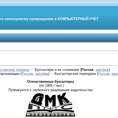
его неминуемому превращению в
КОМПЬЮТЕРНЫЙ
УЧЕТ
алтерские термины
- Бухгалтеры и их сочинения (
Россия
,
зарубеж
)
 организации
(
Россия
,
зарубеж
)
- Бухгалтерская периодика
(
Россия
,
зар
Отечественные бухгалтеры
(по 1965 г. вкл.)
Публикуется с любезного разрешения издательства