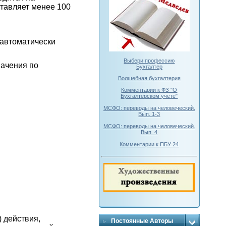
ставляет менее 100
и автоматически
.
Выбери профессию
начения по
Бухгалтер
Волшебная бухгалтерия
Комментарии к ФЗ "О
Бухгалтерском учете"
МСФО: переводы на человеческий.
Вып. 1-3
МСФО: переводы на человеческий.
Вып. 4
Комментарии к ПБУ 24
 действия,
Постоянные Авторы