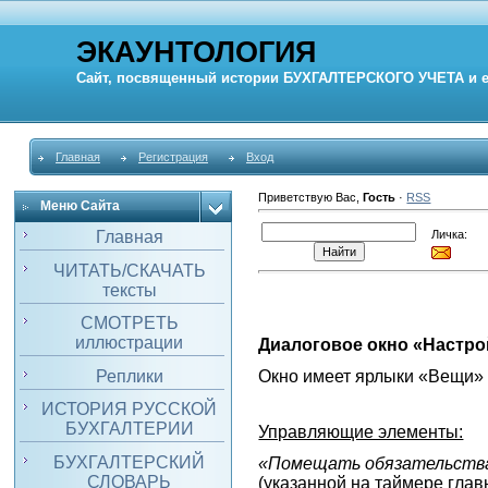
ЭКАУНТОЛОГИЯ
Сайт, посвященный истории
БУХГАЛТЕРСКОГО УЧЕТА
и 
Главная
Регистрация
Вход
Приветствую Вас
,
Гость
·
RSS
Меню Сайта
Личка:
Главная
ЧИТАТЬ/СКАЧАТЬ
тексты
СМОТРЕТЬ
иллюстрации
Диалоговое окно «Настро
Окно имеет ярлыки «Вещи» 
Реплики
ИСТОРИЯ РУССКОЙ
БУХГАЛТЕРИИ
Управляющие элементы:
БУХГАЛТЕРСКИЙ
«Помещать обязательства 
СЛОВАРЬ
(указанной на таймере глав