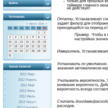
только для прошлых в
Войти
таймере главного окна
не действует.
Календарь
Отчеты
. Устанавливает сп
задает фильтр для отображ
«
Август 2026
»
приходящейся на период от
Пн
Вт
Ср
Чт
Пт
Сб
Вс
1
2
Пример.
Чтобы в 
3
4
5
6
7
8
9
настройках значен
10
11
12
13
14
15
16
17
18
19
20
21
22
23
Измеритель
. Устанавливае
24
25
26
27
28
29
30
31
Установить по умолчанию
Архив Записей
значения автоматически ко
2012 Март
2012 Апрель
Учитывать вероятность
.
внимание вероятность. Дей
2012 Май
вероятность всегда составл
2012 Июнь
2012 Июль
Считать доходами/расхода
2012 Август
расходов.
2012 Сентябрь