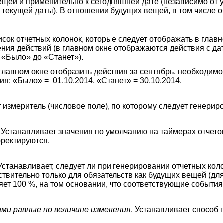
ещей и применительно к сегодняшней дате (независимо от 
 текущей даты). В отношении будущих вещей, в том числе о
исок отчетных колонок, которые следует отображать в главн
ения действий (в главном окне отображаются действия с д
 «Было» до «Станет»).
главном окне отобразить действия за сентябрь, необходимо
ия: «Было» = 01.10.2014, «Станет» = 30.10.2014.
т измеритель (числовое поле), по которому следует генерир
. Устанавливает значения по умолчанию на таймерах отчето
рректируются.
 Устанавливает, следует ли при генерировании отчетных кол
ствительно только для обязательств как будущих вещей (д
яет 100 %, на том основании, что соответствующие события
ми равные по величине изменения
. Устанавливает способ 