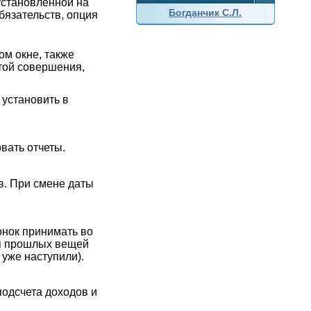
установленной на
Богданчик С.Л.
бязательств, опция
ом окне, также
атой совершения,
 установить в
овать отчеты.
в. При смене даты
онок принимать во
ля прошлых вещей
 уже наступили).
подсчета доходов и