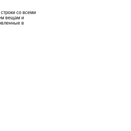
 строки со всеми
сем вещам и
новленные в