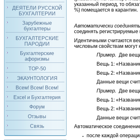
указанный период, то обяза
ДЕЯТЕЛИ РУССКОЙ
%) помещается в карантин.
БУХГАЛТЕРИИ
Зарубежные
Автоматически соединять
бухгалтеры
соединять регистрируемые
БУХГАЛТЕРСКИЕ
Идентичными считаются вещ
ПАРОДИИ
числовым свойствам могут н
Бухгалтерские
Пример.
Две вещ
афоризмы
Вещь 1: «Название
TOP-50
Вещь 2: «Название
ЭКАУНТОЛОГИЯ
Данные вещи счит
Всем! Всем! Всем!
Пример.
Две вещ
Excel и Бухгалтерия
Вещь 1: «Название
Форум
Вещь 2: «Название
Отзывы
Данные вещи счит
Связь
Автоматическое соединени
после каждой операци