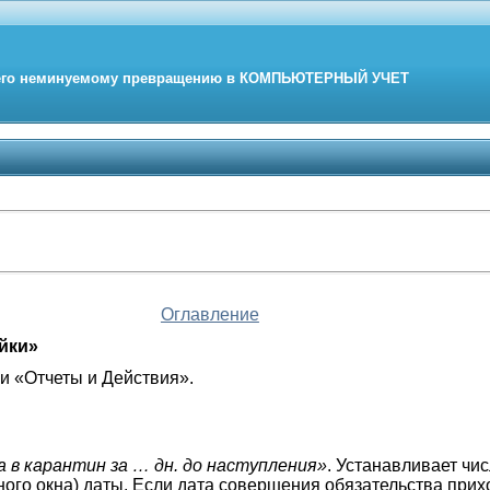
его неминуемому превращению в
КОМПЬЮТЕРНЫЙ
УЧЕТ
Оглавление
йки»
и «Отчеты и Действия».
в карантин за … дн. до наступления»
. Устанавливает чи
ного окна) даты. Если дата совершения обязательства прих