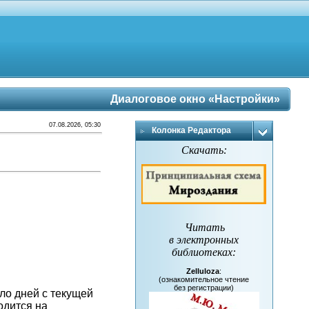
Диалоговое окно «Настройки»
07.08.2026, 05:30
Колонка Редактора
Скачать:
Читать
в электронных
библиотеках
:
Zelluloza
:
(ознакомительное чтение
без регистрации)
сло дней с текущей
одится на