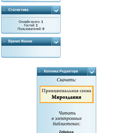
Статистика
Онлайн всего:
1
Гостей:
1
Пользователей:
0
Время Жизни
Колонка Редактора
Скачать:
Читать
в электронных
библиотеках
:
Zelluloza
: