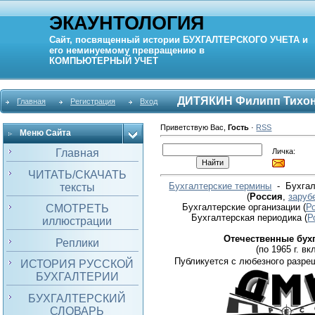
ЭКАУНТОЛОГИЯ
Сайт, посвященный истории
БУХГАЛТЕРСКОГО УЧЕТА
и
его неминуемому превращению в
КОМПЬЮТЕРНЫЙ
УЧЕТ
ДИТЯКИН Филипп Тихо
Главная
Регистрация
Вход
Приветствую Вас
,
Гость
·
RSS
Меню Сайта
Личка:
Главная
ЧИТАТЬ/СКАЧАТЬ
Бухгалтерские термины
- Бухгал
тексты
(
Россия
,
заруб
Бухгалтерские организации
(
Р
СМОТРЕТЬ
Бухгалтерская периодика
(
Р
иллюстрации
Отечественные бух
Реплики
(по 1965 г. вкл
Публикуется с любезного разре
ИСТОРИЯ РУССКОЙ
БУХГАЛТЕРИИ
БУХГАЛТЕРСКИЙ
СЛОВАРЬ