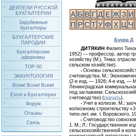
ДЕЯТЕЛИ РУССКОЙ
А
Б
В
Г
Д
Е
Ж
З
И
БУХГАЛТЕРИИ
Зарубежные
П
Р
С
Т
У
Ф
Х
Ц
Ч
бухгалтеры
БУХГАЛТЕРСКИЕ
Буква Д
ПАРОДИИ
ДИТЯКИН
Филипп Тихо
Бухгалтерские
1952) — про­фессор, автор т
афоризмы
хозяйству (М.). Тема: отрасле
сельском хозяйстве).
TOP-50
Основы сельскохозяйс
•
счетоводства. М.: Экономиче
ЭКАУНТОЛОГИЯ
(2-е изд. — 1926; 4-е изд. — М
Всем! Всем! Всем!
Ленинградская коммунальная 
под заглавием: Сельскохозя
Excel и Бухгалтерия
счетоводство) (
скачать
).
Учет в колхозе. М.: за
Форум
•
колхозному строительству «
Отзывы
типо-лит. им. т. Воровского, 
Счетоводство совхозов
•
Связь
1. М.; Л.: Государственное изд
сельскохозяйственной и колх
кооперативной литературы, т