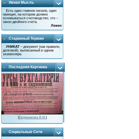
Умная Мысль
Есть одно главное начало, один
принцип, на котором должно
основываться счетоводство; это –
закон двойного счета.
Лежен
Старинный Термин
УНИКАТ
– документ (как правило,
долговой), выписанный в одном
экземпляре.
Последняя Картинка
[
Евдокимова В.М.
]
Социальные Сети