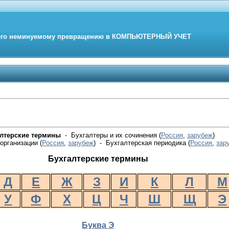
его неминуемому превращению в
КОМПЬЮТЕРНЫЙ
УЧЕТ
алтерские термины
- Бухгалтеры и их сочинения (
Россия
,
зарубеж
)
организации (
Россия
,
зарубеж
) - Бухгалтерская периодика
(
Россия
,
зар
Бухгалтерские термины
Д
Е
Ж
З
И
К
Л
М
У
Ф
Х
Ц
Ч
Ш
Щ
Э
Буква Э