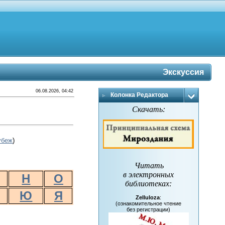
Экскуссия
06.08.2026, 04:42
Колонка Редактора
Скачать:
убеж
)
Читать
в электронных
Н
О
библиотеках
:
Ю
Я
Zelluloza
:
(ознакомительное чтение
без регистрации)