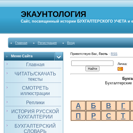
ЭКАУНТОЛОГИЯ
Сайт, посвященный истории
БУХГАЛТЕРСКОГО УЧЕТА
и 
Главная
Регистрация
Вход
Приветствую Вас
,
Гость
·
RSS
Меню Сайта
Личка:
Главная
ЧИТАТЬ/СКАЧАТЬ
Бухг
тексты
Бухгалтерские 
СМОТРЕТЬ
иллюстрации
Реплики
А
Б
В
Г
ИСТОРИЯ РУССКОЙ
П
Р
С
Т
БУХГАЛТЕРИИ
БУХГАЛТЕРСКИЙ
СЛОВАРЬ