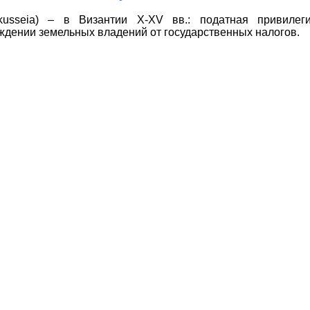
xkusseia) – в Византии Х-Х
V
вв.: податная привилеги
дении земельных владений от государственных налогов.