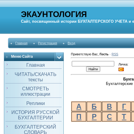
ЭКАУНТОЛОГИЯ
Сайт, посвященный истории
БУХГАЛТЕРСКОГО УЧЕТА
и 
Главная
Регистрация
Вход
Приветствую Вас
,
Гость
·
RSS
Меню Сайта
Личка:
Главная
ЧИТАТЬ/СКАЧАТЬ
Бухг
тексты
Бухгалтерские 
СМОТРЕТЬ
иллюстрации
Реплики
А
Б
В
Г
ИСТОРИЯ РУССКОЙ
П
Р
С
Т
БУХГАЛТЕРИИ
БУХГАЛТЕРСКИЙ
СЛОВАРЬ