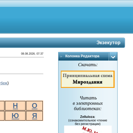
Экзекутор
08.08.2026, 07:37
Колонка Редактора
Скачать:
убеж
)
Читать
в электронных
Н
О
библиотеках
:
Ю
Я
Zelluloza
:
(ознакомительное чтение
без регистрации)