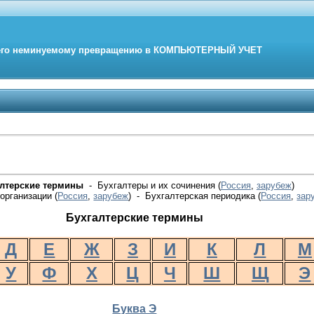
его неминуемому превращению в
КОМПЬЮТЕРНЫЙ
УЧЕТ
алтерские термины
- Бухгалтеры и их сочинения (
Россия
,
зарубеж
)
организации (
Россия
,
зарубеж
) - Бухгалтерская периодика
(
Россия
,
зар
Бухгалтерские термины
Д
Е
Ж
З
И
К
Л
М
У
Ф
Х
Ц
Ч
Ш
Щ
Э
Буква Э