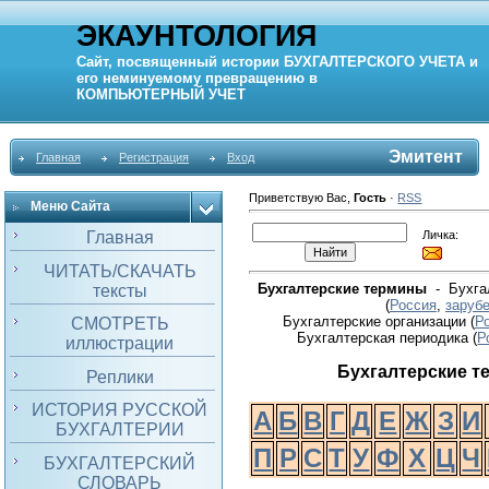
ЭКАУНТОЛОГИЯ
Сайт, посвященный истории
БУХГАЛТЕРСКОГО УЧЕТА
и
его неминуемому превращению в
КОМПЬЮТЕРНЫЙ
УЧЕТ
Эмитент
Главная
Регистрация
Вход
Приветствую Вас
,
Гость
·
RSS
Меню Сайта
Личка:
Главная
ЧИТАТЬ/СКАЧАТЬ
Бухгалтерские термины
- Бухгал
тексты
(
Россия
,
заруб
Бухгалтерские организации (
Р
СМОТРЕТЬ
Бухгалтерская периодика
(
Р
иллюстрации
Бухгалтерские 
Реплики
ИСТОРИЯ РУССКОЙ
А
Б
В
Г
Д
Е
Ж
З
И
БУХГАЛТЕРИИ
П
Р
С
Т
У
Ф
Х
Ц
Ч
БУХГАЛТЕРСКИЙ
СЛОВАРЬ