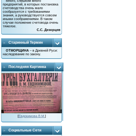
Много, слишком много
предприятий, в которых постановка
счетоводства очень мало
сообразуется с требованиями
знания, а руководствуется совсем
иными соображениями. В таком
случае положение счетовода очень
тяжелое.
С.С. Дезорцев
Старинный Термин
ОТМОРЩИНА
– в Древней Руси:
наследование по закону.
Последняя Картинка
[
Евдокимова В.М.
]
Социальные Сети