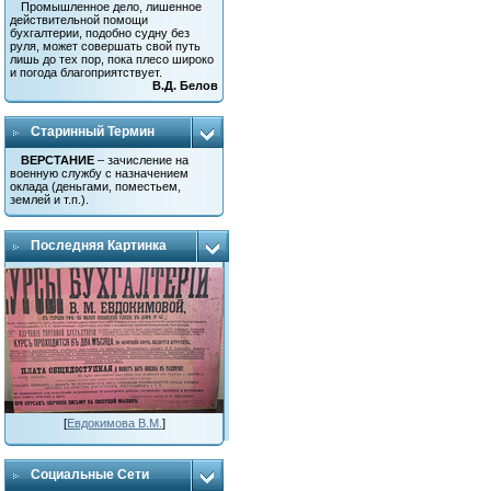
Промышленное дело, лишенное
действительной помощи
бухгалтерии, подобно судну без
руля, может совершать свой путь
лишь до тех пор, пока плесо широко
и погода благоприятствует.
В.Д. Белов
Старинный Термин
ВЕРСТАНИЕ
– зачисление на
военную службу с назначением
оклада (деньгами, поместьем,
землей и т.п.).
Последняя Картинка
[
Евдокимова В.М.
]
Социальные Сети