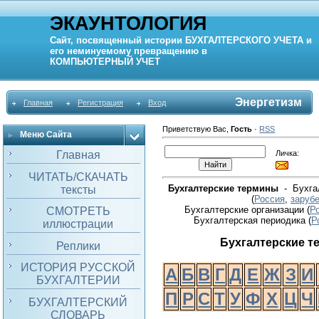
ЭКАУНТОЛОГИЯ
Сайт, посвященный истории
БУХГАЛТЕРСКОГО УЧЕТА
и
его неминуемому превращению в
КОМПЬЮТЕРНЫЙ
УЧЕТ
Энергетизм
Главная
Регистрация
Вход
Приветствую Вас
,
Гость
·
RSS
Меню Сайта
Личка:
Главная
ЧИТАТЬ/СКАЧАТЬ
Бухгалтерские термины
- Бухгал
тексты
(
Россия
,
заруб
Бухгалтерские организации (
Р
СМОТРЕТЬ
Бухгалтерская периодика
(
Р
иллюстрации
Бухгалтерские 
Реплики
ИСТОРИЯ РУССКОЙ
А
Б
В
Г
Д
Е
Ж
З
И
БУХГАЛТЕРИИ
П
Р
С
Т
У
Ф
Х
Ц
Ч
БУХГАЛТЕРСКИЙ
СЛОВАРЬ