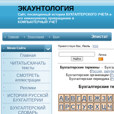
ЭКАУНТОЛОГИЯ
Сайт, посвященный истории
БУХГАЛТЕРСКОГО УЧЕТА
и
его неминуемому превращению в
КОМПЬЮТЕРНЫЙ
УЧЕТ
Эпистат
Главная
Регистрация
Вход
Приветствую Вас
,
Гость
·
RSS
Меню Сайта
Личка:
Главная
ЧИТАТЬ/СКАЧАТЬ
Бухгалтерские термины
- Бухгал
тексты
(
Россия
,
заруб
Бухгалтерские организации (
Р
СМОТРЕТЬ
Бухгалтерская периодика
(
Р
иллюстрации
Бухгалтерские 
Реплики
ИСТОРИЯ РУССКОЙ
А
Б
В
Г
Д
Е
Ж
З
И
БУХГАЛТЕРИИ
П
Р
С
Т
У
Ф
Х
Ц
Ч
БУХГАЛТЕРСКИЙ
СЛОВАРЬ