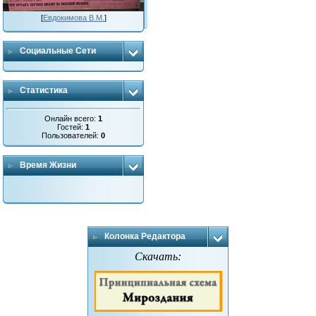
[
Евдокимова В.М.
]
Социальные Сети
Статистика
Онлайн всего:
1
Гостей:
1
Пользователей:
0
Время Жизни
Колонка Редактора
Скачать: