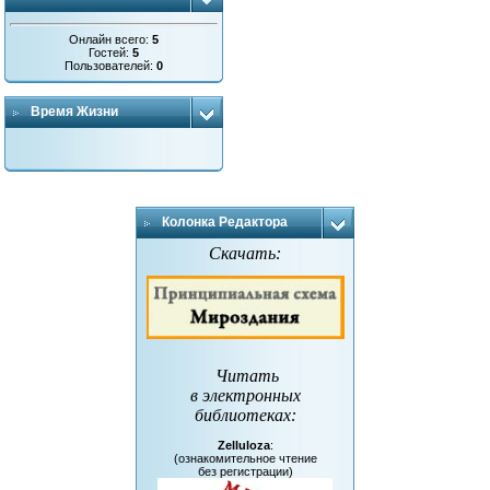
Онлайн всего:
5
Гостей:
5
Пользователей:
0
Время Жизни
Колонка Редактора
Скачать:
Читать
в электронных
библиотеках
:
Zelluloza
:
(ознакомительное чтение
без регистрации)