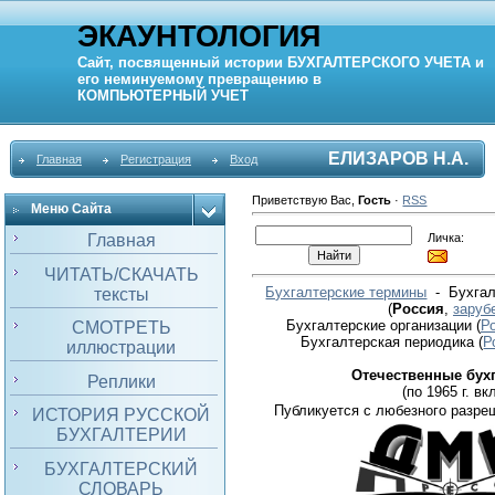
ЭКАУНТОЛОГИЯ
Сайт, посвященный истории
БУХГАЛТЕРСКОГО УЧЕТА
и
его неминуемому превращению в
КОМПЬЮТЕРНЫЙ
УЧЕТ
ЕЛИЗАРОВ Н.А.
Главная
Регистрация
Вход
Приветствую Вас
,
Гость
·
RSS
Меню Сайта
Личка:
Главная
ЧИТАТЬ/СКАЧАТЬ
Бухгалтерские термины
- Бухгал
тексты
(
Россия
,
заруб
Бухгалтерские организации
(
Р
СМОТРЕТЬ
Бухгалтерская периодика
(
Р
иллюстрации
Отечественные бух
Реплики
(по 1965 г. вкл
Публикуется с любезного разре
ИСТОРИЯ РУССКОЙ
БУХГАЛТЕРИИ
БУХГАЛТЕРСКИЙ
СЛОВАРЬ