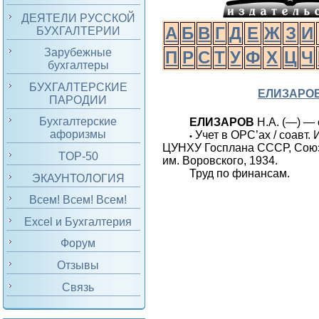
ДЕЯТЕЛИ РУССКОЙ
А
Б
В
Г
Д
Е
Ж
З
И
БУХГАЛТЕРИИ
Зарубежные
П
Р
С
Т
У
Ф
Х
Ц
Ч
бухгалтеры
БУХГАЛТЕРСКИЕ
ЕЛИЗАРО
ПАРОДИИ
Бухгалтерские
ЕЛИЗАРОВ
Н.А. (
—) — 
афоризмы
Учет в ОРС’ах / соавт. 
•
ЦУНХУ Госплана СССР, Союзо
TOP-50
им. Воровского, 1934.
Труд по финансам.
ЭКАУНТОЛОГИЯ
Всем! Всем! Всем!
Excel и Бухгалтерия
Форум
Отзывы
Связь