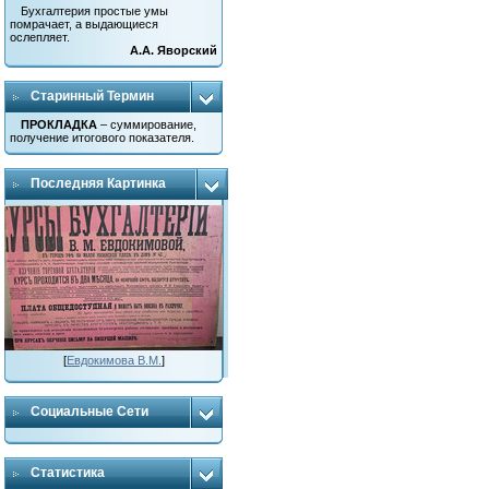
Бухгалтерия простые умы
помрачает, а выдающиеся
ослепляет.
А.А. Яворский
Старинный Термин
ПРОКЛАДКА
– суммирование,
получение итогового показателя.
Последняя Картинка
[
Евдокимова В.М.
]
Социальные Сети
Статистика