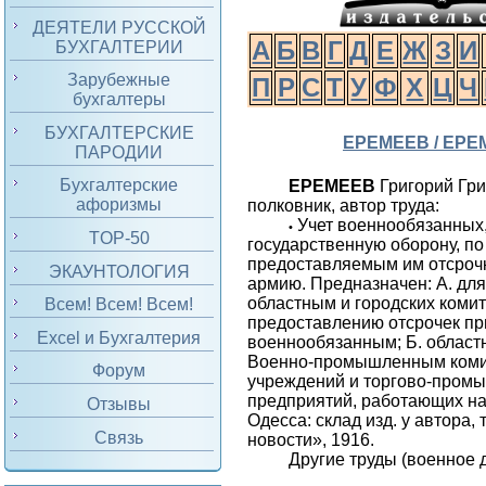
ДЕЯТЕЛИ РУССКОЙ
А
Б
В
Г
Д
Е
Ж
З
И
БУХГАЛТЕРИИ
Зарубежные
П
Р
С
Т
У
Ф
Х
Ц
Ч
бухгалтеры
БУХГАЛТЕРСКИЕ
ЕРЕМЕЕВ / ЕР
ПАРОДИИ
Бухгалтерские
ЕРЕМЕЕВ
Григорий Гри
афоризмы
полковник, автор труда:
Учет военнообязанных
•
TOP-50
государственную оборону, по
предоставляемым им отсроч
ЭКАУНТОЛОГИЯ
армию. Предназначен: А. для
областным и городских комит
Всем! Всем! Всем!
предоставлению отсрочек п
Excel и Бухгалтерия
военнообязанным; Б. област
Военно-промышленным комит
Форум
учреждений и торгово-пром
предприятий, работающих на 
Отзывы
Одесса: склад изд. у автора,
Связь
новости», 1916.
Другие труды (военное д