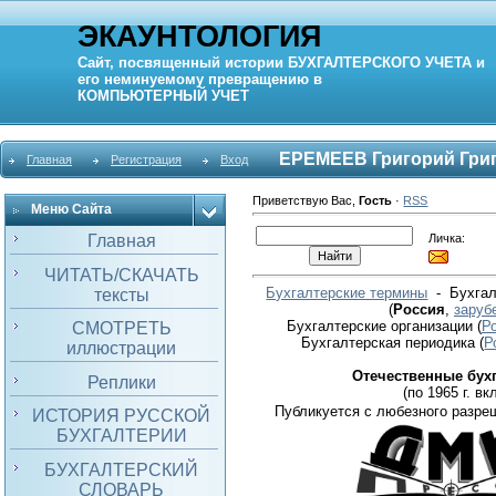
ЭКАУНТОЛОГИЯ
Сайт, посвященный истории
БУХГАЛТЕРСКОГО УЧЕТА
и
его неминуемому превращению в
КОМПЬЮТЕРНЫЙ
УЧЕТ
ЕРЕМЕЕВ Григорий Гри
Главная
Регистрация
Вход
Приветствую Вас
,
Гость
·
RSS
Меню Сайта
Личка:
Главная
ЧИТАТЬ/СКАЧАТЬ
Бухгалтерские термины
- Бухгал
тексты
(
Россия
,
заруб
Бухгалтерские организации
(
Р
СМОТРЕТЬ
Бухгалтерская периодика
(
Р
иллюстрации
Отечественные бух
Реплики
(по 1965 г. вкл
Публикуется с любезного разре
ИСТОРИЯ РУССКОЙ
БУХГАЛТЕРИИ
БУХГАЛТЕРСКИЙ
СЛОВАРЬ