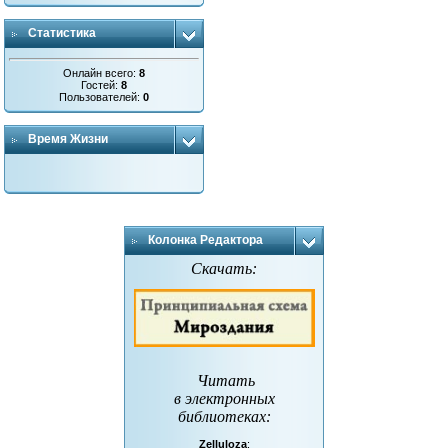
Статистика
Онлайн всего:
8
Гостей:
8
Пользователей:
0
Время Жизни
Колонка Редактора
Скачать:
Читать
в электронных
библиотеках
:
Zelluloza
: