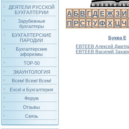
ДЕЯТЕЛИ РУССКОЙ
А
Б
В
Г
Д
Е
Ж
З
И
БУХГАЛТЕРИИ
Зарубежные
П
Р
С
Т
У
Ф
Х
Ц
Ч
бухгалтеры
БУХГАЛТЕРСКИЕ
Буква Е
ПАРОДИИ
ЕВТЕЕВ Алексей Дмитр
Бухгалтерские
ЕВТЕЕВ Василий Захар
афоризмы
TOP-50
ЭКАУНТОЛОГИЯ
Всем! Всем! Всем!
Excel и Бухгалтерия
Форум
Отзывы
Связь