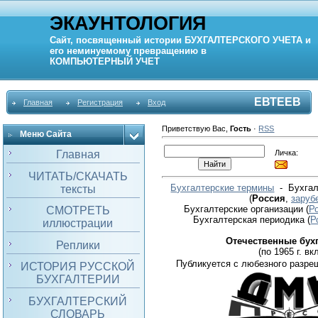
ЭКАУНТОЛОГИЯ
Сайт, посвященный истории
БУХГАЛТЕРСКОГО УЧЕТА
и
его неминуемому превращению в
КОМПЬЮТЕРНЫЙ
УЧЕТ
ЕВТЕЕВ
Главная
Регистрация
Вход
Приветствую Вас
,
Гость
·
RSS
Меню Сайта
Личка:
Главная
ЧИТАТЬ/СКАЧАТЬ
Бухгалтерские термины
- Бухгал
тексты
(
Россия
,
заруб
Бухгалтерские организации
(
Р
СМОТРЕТЬ
Бухгалтерская периодика
(
Р
иллюстрации
Отечественные бух
Реплики
(по 1965 г. вкл
Публикуется с любезного разре
ИСТОРИЯ РУССКОЙ
БУХГАЛТЕРИИ
БУХГАЛТЕРСКИЙ
СЛОВАРЬ