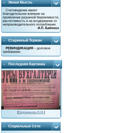
Умная Мысль
Счетоведение имеет
благодетельное влияние на
проявление разумной бережливости,
расчетливость и на воздержание от
непроизводительного потребления.
И.П. Бабенко
Старинный Термин
РЕВИНДИКАЦИЯ
– долговое
требование.
Последняя Картинка
[
Евдокимова В.М.
]
Социальные Сети