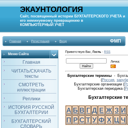
ЭКАУНТОЛОГИЯ
Сайт, посвященный истории
БУХГАЛТЕРСКОГО УЧЕТА
и
его неминуемому превращению в
КОМПЬЮТЕРНЫЙ
УЧЕТ
ФМП
Главная
Регистрация
Вход
Приветствую Вас
,
Гость
·
RSS
Меню Сайта
Личка:
Главная
ЧИТАТЬ/СКАЧАТЬ
Бухгалтерские термины
- Бухгал
тексты
(
Россия
,
заруб
Бухгалтерские организации (
Р
СМОТРЕТЬ
Бухгалтерская периодика
(
Р
иллюстрации
Бухгалтерские 
Реплики
ИСТОРИЯ РУССКОЙ
А
Б
В
Г
Д
Е
Ж
З
И
БУХГАЛТЕРИИ
П
Р
С
Т
У
Ф
Х
Ц
Ч
БУХГАЛТЕРСКИЙ
СЛОВАРЬ