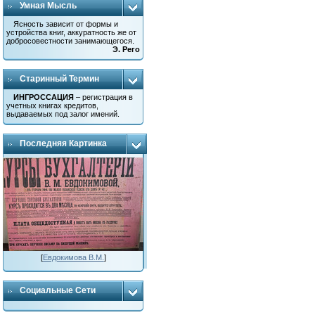
Умная Мысль
Ясность зависит от формы и
устройства книг, аккуратность же от
добросовестности занимающегося.
Э. Рего
Старинный Термин
ИНГРОССАЦИЯ
– регистрация в
учетных книгах кредитов,
выдаваемых под залог имений.
Последняя Картинка
[
Евдокимова В.М.
]
Социальные Сети