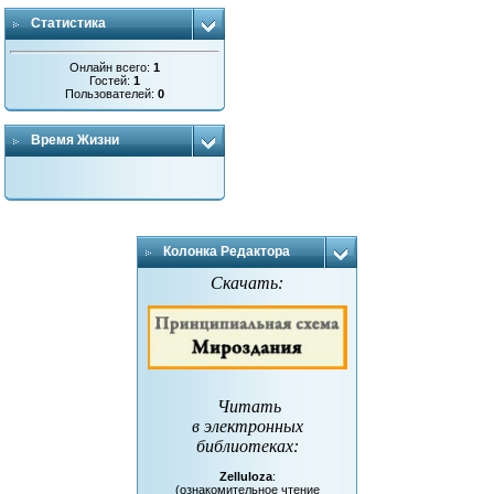
Статистика
Онлайн всего:
1
Гостей:
1
Пользователей:
0
Время Жизни
Колонка Редактора
Скачать:
Читать
в электронных
библиотеках
:
Zelluloza
:
(ознакомительное чтение