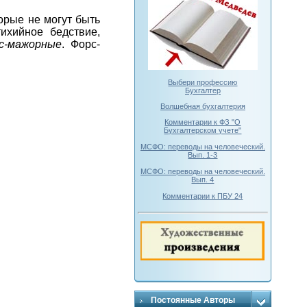
торые не могут быть
ихийное бедствие,
с-мажорные
. Форс-
Выбери профессию
Бухгалтер
Волшебная бухгалтерия
Комментарии к ФЗ "О
Бухгалтерском учете"
МСФО: переводы на человеческий.
Вып. 1-3
МСФО: переводы на человеческий.
Вып. 4
Комментарии к ПБУ 24
Постоянные Авторы