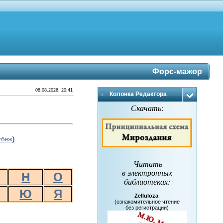
Форс-мажор
08.08.2026, 20:41
Колонка Редактора
Скачать:
убеж
)
Читать
в электронных
Н
О
библиотеках
:
Ю
Я
Zelluloza
:
(ознакомительное чтение
без регистрации)