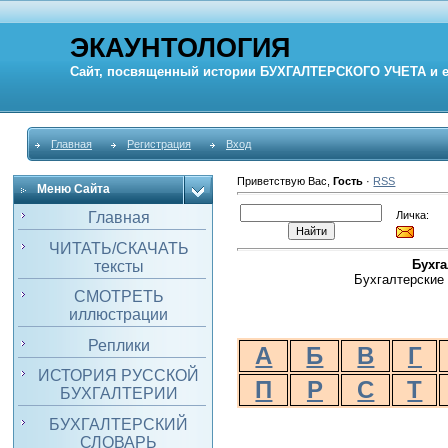
ЭКАУНТОЛОГИЯ
Сайт, посвященный истории
БУХГАЛТЕРСКОГО УЧЕТА
и 
Главная
Регистрация
Вход
Приветствую Вас
,
Гость
·
RSS
Меню Сайта
Личка:
Главная
ЧИТАТЬ/СКАЧАТЬ
Бухг
тексты
Бухгалтерские 
СМОТРЕТЬ
иллюстрации
Реплики
А
Б
В
Г
ИСТОРИЯ РУССКОЙ
П
Р
С
Т
БУХГАЛТЕРИИ
БУХГАЛТЕРСКИЙ
СЛОВАРЬ