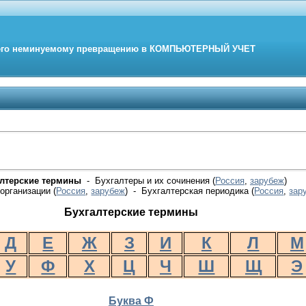
его неминуемому превращению в
КОМПЬЮТЕРНЫЙ
УЧЕТ
алтерские термины
- Бухгалтеры и их сочинения (
Россия
,
зарубеж
)
организации (
Россия
,
зарубеж
) - Бухгалтерская периодика
(
Россия
,
зар
Бухгалтерские термины
Д
Е
Ж
З
И
К
Л
М
У
Ф
Х
Ц
Ч
Ш
Щ
Э
Буква Ф