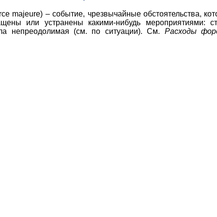
rce
majeure
) – событие, чрезвычайные обстоятельства, ко
ащены или устранены какими-нибудь мероприятиями: ст
ла непреодолимая (см. по ситуации). См.
Расходы фор