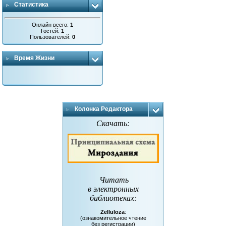
Статистика
Онлайн всего:
1
Гостей:
1
Пользователей:
0
Время Жизни
Колонка Редактора
Скачать:
Читать
в электронных
библиотеках
:
Zelluloza
:
(ознакомительное чтение
без регистрации)