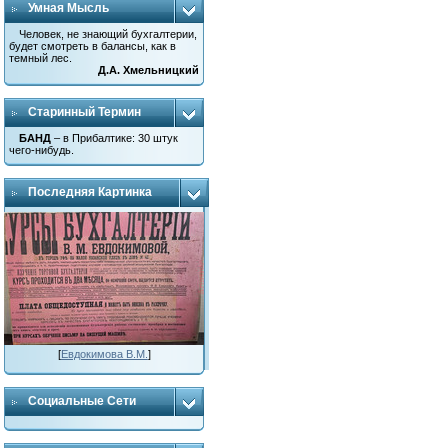
Умная Мысль
Человек, не знающий бухгалтерии,
будет смотреть в балансы, как в
темный лес.
Д.А. Хмельницкий
Старинный Термин
БАНД
– в Прибалтике: 30 штук
чего-нибудь.
Последняя Картинка
[
Евдокимова В.М.
]
Социальные Сети