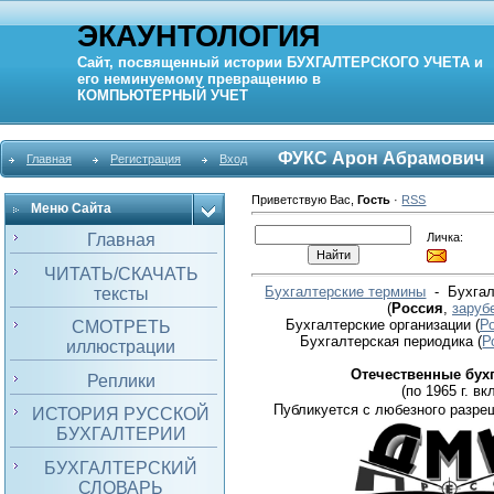
ЭКАУНТОЛОГИЯ
Сайт, посвященный истории
БУХГАЛТЕРСКОГО УЧЕТА
и
его неминуемому превращению в
КОМПЬЮТЕРНЫЙ
УЧЕТ
ФУКС Арон Абрамович
Главная
Регистрация
Вход
Приветствую Вас
,
Гость
·
RSS
Меню Сайта
Личка:
Главная
ЧИТАТЬ/СКАЧАТЬ
Бухгалтерские термины
- Бухгал
тексты
(
Россия
,
заруб
Бухгалтерские организации
(
Р
СМОТРЕТЬ
Бухгалтерская периодика
(
Р
иллюстрации
Отечественные бух
Реплики
(по 1965 г. вкл
Публикуется с любезного разре
ИСТОРИЯ РУССКОЙ
БУХГАЛТЕРИИ
БУХГАЛТЕРСКИЙ
СЛОВАРЬ