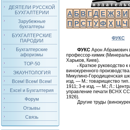
ДЕЯТЕЛИ РУССКОЙ
А
Б
В
Г
Д
Е
Ж
З
И
БУХГАЛТЕРИИ
Зарубежные
П
Р
С
Т
У
Ф
Х
Ц
Ч
бухгалтеры
БУХГАЛТЕРСКИЕ
ФУКС
ПАРОДИИ
Бухгалтерские
ФУКС
Арон Абрамович 
афоризмы
профессор-химик (Минераль
Харьков, Киев).
TOP-50
Краткое руководство к 
•
винокуренного производства.
ЭКАУНТОЛОГИЯ
Микулино-Городищенская шко
изд. — М.: товарищество тип
Всем! Всем! Всем!
1911; 3-е изд. — М.; Л.: Цент
Excel и Бухгалтерия
управление печати ВСНХ ССС
1926).
Форум
Другие труды (винокуре
Отзывы
Связь