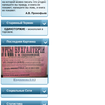
на которой можно писать что угодно:
напишите вы правду, и книга ее
покажет, напишите вы ложь, и книга
ее покажет.
А.В. Прокофьев
Старинный Термин
ЕДИНОТОРЖИЕ
– монополия в
торговле.
Последняя Картинка
[
Евдокимова В.М.
]
Социальные Сети
Статистика