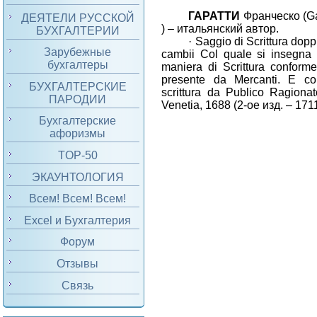
ГАРАТТИ
Франческо (
Ga
ДЕЯТЕЛИ РУССКОЙ
) – итальянский автор.
БУХГАЛТЕРИИ
·
Saggio di Scrittura dopp
Зарубежные
cambii Col quale si insegna c
бухгалтеры
maniera di Scrittura conforme 
presente da Mercanti. E co
БУХГАЛТЕРСКИЕ
scrittura da Publico Ragionat
ПАРОДИИ
Venetia, 1688 (2-
ое
изд
. – 171
Бухгалтерские
афоризмы
TOP-50
ЭКАУНТОЛОГИЯ
Всем! Всем! Всем!
Excel и Бухгалтерия
Форум
Отзывы
Связь