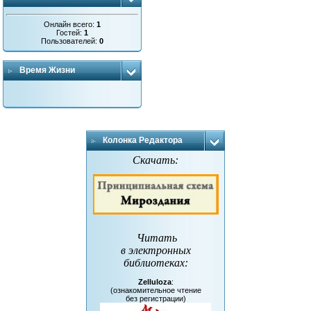
Онлайн всего:
1
Гостей:
1
Пользователей:
0
Время Жизни
Колонка Редактора
Скачать:
Читать
в электронных
библиотеках
:
Zelluloza
:
(ознакомительное чтение
без регистрации)