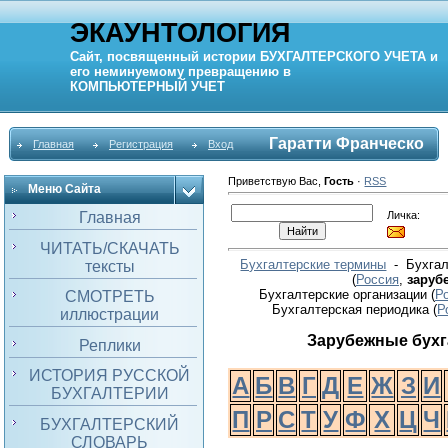
ЭКАУНТОЛОГИЯ
Сайт, посвященный истории
БУХГАЛТЕРСКОГО УЧЕТА
и
его неминуемому превращению в
КОМПЬЮТЕРНЫЙ
УЧЕТ
Гаратти Франческо
Главная
Регистрация
Вход
Приветствую Вас
,
Гость
·
RSS
Меню Сайта
Личка:
Главная
ЧИТАТЬ/СКАЧАТЬ
Бухгалтерские термины
- Бухгал
тексты
(
Россия
,
заруб
Бухгалтерские организации (
Р
СМОТРЕТЬ
Бухгалтерская периодика
(
Р
иллюстрации
Зарубежные бух
Реплики
ИСТОРИЯ РУССКОЙ
А
Б
В
Г
Д
Е
Ж
З
И
БУХГАЛТЕРИИ
П
Р
С
Т
У
Ф
Х
Ц
Ч
БУХГАЛТЕРСКИЙ
СЛОВАРЬ