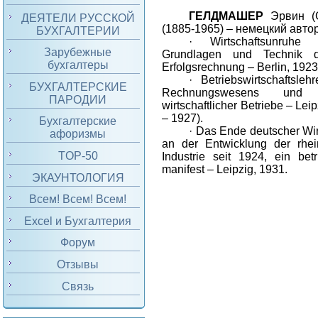
ГЕЛДМАШЕР
Эрвин
(G
ДЕЯТЕЛИ РУССКОЙ
(1885-1965) –
немецкий
авто
БУХГАЛТЕРИИ
·
Wirtschaftsunruh
Зарубежные
Grundlagen und Technik d
бухгалтеры
Erfolgsrechnung – Berlin, 1923
·
Betriebswirtschaftsle
БУХГАЛТЕРСКИЕ
Rechnungswesens und
ПАРОДИИ
wirtschaftlicher Betriebe – Leip
– 1927
).
Бухгалтерские
·
Das Ende deutscher Wirt
афоризмы
an der Entwicklung der rhei
TOP-50
Industrie seit 1924, ein betri
manifest – Leipzig, 1931.
ЭКАУНТОЛОГИЯ
Всем! Всем! Всем!
Excel и Бухгалтерия
Форум
Отзывы
Связь