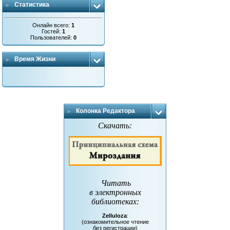
Статистика
Онлайн всего:
1
Гостей:
1
Пользователей:
0
Время Жизни
Колонка Редактора
Скачать:
Читать
в электронных
библиотеках
:
Zelluloza
:
(ознакомительное чтение
без регистрации)