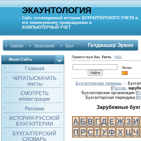
ЭКАУНТОЛОГИЯ
Сайт, посвященный истории
БУХГАЛТЕРСКОГО УЧЕТА
и
его неминуемому превращению в
КОМПЬЮТЕРНЫЙ
УЧЕТ
Гелдмашер Эрвин
Главная
Регистрация
Вход
Приветствую Вас
,
Гость
·
RSS
Меню Сайта
Личка:
Главная
ЧИТАТЬ/СКАЧАТЬ
Бухгалтерские термины
- Бухгал
тексты
(
Россия
,
заруб
Бухгалтерские организации (
Р
СМОТРЕТЬ
Бухгалтерская периодика
(
Р
иллюстрации
Зарубежные бух
Реплики
ИСТОРИЯ РУССКОЙ
А
Б
В
Г
Д
Е
Ж
З
И
БУХГАЛТЕРИИ
П
Р
С
Т
У
Ф
Х
Ц
Ч
БУХГАЛТЕРСКИЙ
СЛОВАРЬ