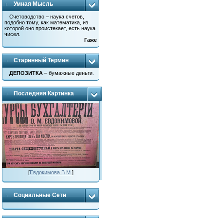
Умная Мысль
Счетоводство – наука счетов,
подобно тому, как математика, из
которой оно проистекает, есть наука
чисел.
Гаже
Старинный Термин
ДЕПОЗИТКА
– бумажные деньги.
Последняя Картинка
[
Евдокимова В.М.
]
Социальные Сети