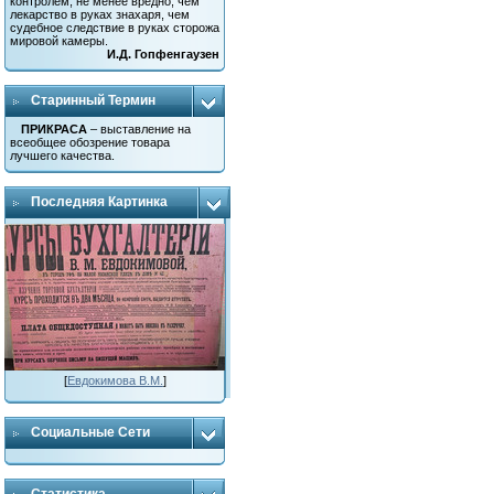
контролем, не менее вредно, чем
лекарство в руках знахаря, чем
судебное следствие в руках сторожа
мировой камеры.
И.Д. Гопфенгаузен
Старинный Термин
ПРИКРАСА
– выставление на
всеобщее обозрение товара
лучшего качества.
Последняя Картинка
[
Евдокимова В.М.
]
Социальные Сети