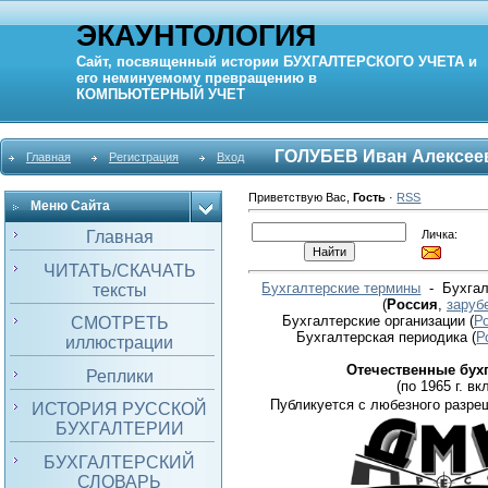
ЭКАУНТОЛОГИЯ
Сайт, посвященный истории
БУХГАЛТЕРСКОГО УЧЕТА
и
его неминуемому превращению в
КОМПЬЮТЕРНЫЙ
УЧЕТ
ГОЛУБЕВ Иван Алексее
Главная
Регистрация
Вход
Приветствую Вас
,
Гость
·
RSS
Меню Сайта
Личка:
Главная
ЧИТАТЬ/СКАЧАТЬ
Бухгалтерские термины
- Бухгал
тексты
(
Россия
,
заруб
Бухгалтерские организации
(
Р
СМОТРЕТЬ
Бухгалтерская периодика
(
Р
иллюстрации
Отечественные бух
Реплики
(по 1965 г. вкл
Публикуется с любезного разре
ИСТОРИЯ РУССКОЙ
БУХГАЛТЕРИИ
БУХГАЛТЕРСКИЙ
СЛОВАРЬ