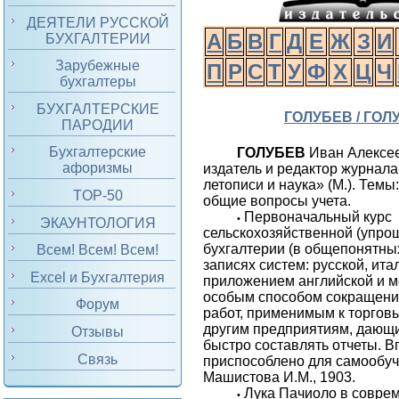
ДЕЯТЕЛИ РУССКОЙ
А
Б
В
Г
Д
Е
Ж
З
И
БУХГАЛТЕРИИ
Зарубежные
П
Р
С
Т
У
Ф
Х
Ц
Ч
бухгалтеры
БУХГАЛТЕРСКИЕ
ГОЛУБЕВ / ГОЛ
ПАРОДИИ
Бухгалтерские
ГОЛУБЕВ
Иван Алексе
афоризмы
издатель и редактор журнал
летописи и наука» (М.). Темы
TOP-50
общие вопросы учета.
Первоначальный курс
•
ЭКАУНТОЛОГИЯ
сельскохозяйственной (упро
бухгалтерии (в общепонятны
Всем! Всем! Всем!
записях систем: русской, ита
Excel и Бухгалтерия
приложением английской и м
особым способом сокращени
Форум
работ, применимым к торгов
другим предприятиям, дающ
Отзывы
быстро составлять отчеты. В
Связь
приспособлено для самообуче
Машистова И.М., 1903.
Лука Пачиоло в совре
•