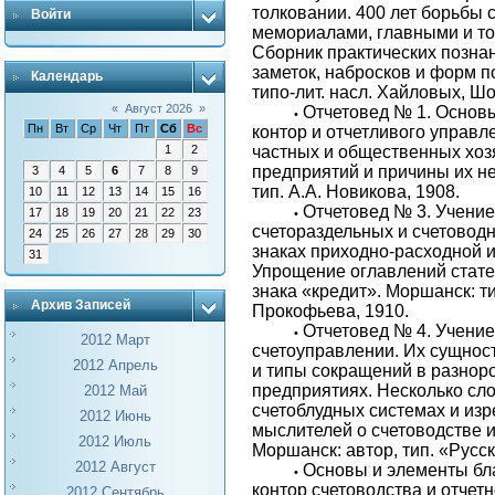
толковании. 400 лет борьбы 
Войти
мемориалами, главными и т
Сборник практических познан
заметок, набросков и форм по
Календарь
типо-лит. насл. Хайловых, Шо
«
Август 2026
»
Отчетовед № 1. Основ
•
Пн
Вт
Ср
Чт
Пт
Сб
Вс
контор и отчетливого управ
1
2
частных и общественных хоз
предприятий и причины их не
3
4
5
6
7
8
9
тип. А.А. Новикова, 1908.
10
11
12
13
14
15
16
Отчетовед № 3. Учение
17
18
19
20
21
22
23
•
счетораздельных и счетовод
24
25
26
27
28
29
30
знаках приходно-расходной и
31
Упрощение оглавлений стат
знака «кредит». Моршанск: ти
Архив Записей
Прокофьева, 1910.
Отчетовед № 4. Учение
•
2012 Март
счетоуправлении. Их сущнос
2012 Апрель
и типы сокращений в разнор
предприятиях. Несколько сл
2012 Май
счетоблудных системах и из
2012 Июнь
мыслителей о счетоводстве и
2012 Июль
Моршанск: автор, тип. «Русск
2012 Август
Основы и элементы бл
•
контор счетоводства и отчетн
2012 Сентябрь