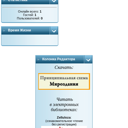
Статистика
Онлайн всего:
1
Гостей:
1
Пользователей:
0
Время Жизни
Колонка Редактора
Скачать:
Читать
в электронных
библиотеках
:
Zelluloza
:
(ознакомительное чтение
без регистрации)