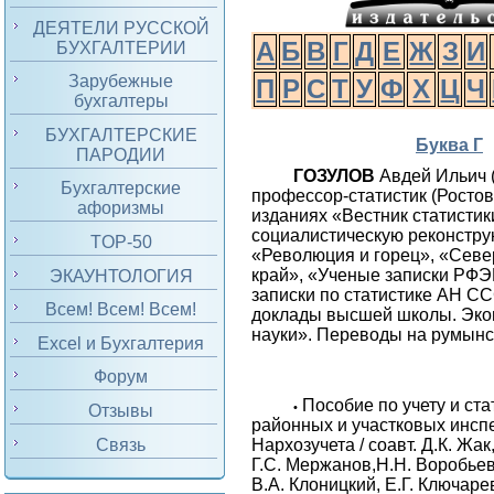
ДЕЯТЕЛИ РУССКОЙ
А
Б
В
Г
Д
Е
Ж
З
И
БУХГАЛТЕРИИ
Зарубежные
П
Р
С
Т
У
Ф
Х
Ц
Ч
бухгалтеры
БУХГАЛТЕРСКИЕ
Буква Г
ПАРОДИИ
ГОЗУЛОВ
Авдей Ильич 
Бухгалтерские
про­фес­сор-статистик (Ростов
афоризмы
изданиях «Вестник статистик
социалистическую реконстру
TOP-50
«Революция и горец», «Севе
край», «Ученые записки РФ
ЭКАУНТОЛОГИЯ
записки по статистике АН С
Всем! Всем! Всем!
доклады высшей школы. Эко
науки». Переводы на румынск
Excel и Бухгалтерия
Форум
Пособие по учету и ста
•
Отзывы
районных и участковых инсп
Связь
Нархозучета / соавт. Д.К. Жак
Г.С. Мержанов,Н.Н. Воробьев,
В.А. Клоницкий, Е.Г. Ключаре