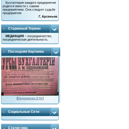
Бухгалтерия каждого предприятия
родится вместе с самим
предприятием. Она следует судьбе
предприятия.
Г. Арсеньев
Старинный Термин
МЕДИАЦИЯ
– посредничество,
посредническая деятельность.
Последняя Картинка
[
Евдокимова В.М.
]
Социальные Сети
Статистика