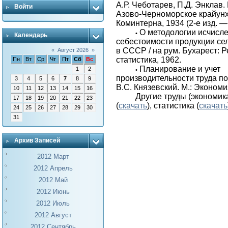
А.Р. Чеботарев, П.Д. Энклав.
Войти
Азово-Черно­мор­ское крайунху
Коминтерна, 1934 (2-е изд. —
О методологии исчисл
•
Календарь
себестоимости продукции сел
в СССР / на рум. Бухарест: Р
«
Август 2026
»
статистика, 1962.
Пн
Вт
Ср
Чт
Пт
Сб
Вс
Планирование и учет
1
2
•
производительности труда по
3
4
5
6
7
8
9
В.С. Князевский. М.: Экономи
10
11
12
13
14
15
16
Другие труды (экономик
17
18
19
20
21
22
23
(
скачать
), статистика (
скачать
24
25
26
27
28
29
30
31
Архив Записей
2012 Март
2012 Апрель
2012 Май
2012 Июнь
2012 Июль
2012 Август
2012 Сентябрь