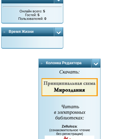
Онлайн всего:
5
Гостей:
5
Пользователей:
0
Время Жизни
Колонка Редактора
Скачать:
Читать
в электронных
библиотеках
:
Zelluloza
:
(ознакомительное чтение
без регистрации)