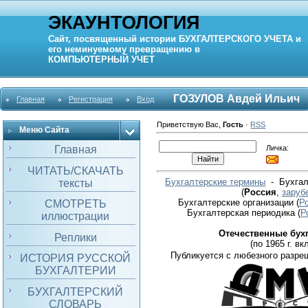
ЭКАУНТОЛОГИЯ
Сайт, посвященный истории
БУХГАЛТЕРСКОГО УЧЕТА
и
его неминуемому превращению в
КОМПЬЮТЕРНЫЙ
УЧЕТ
ГОЗУЛОВ Авдей Ильич
Главная
Регистрация
Вход
Приветствую Вас
,
Гость
·
RSS
Меню Сайта
Личка:
Главная
ЧИТАТЬ/СКАЧАТЬ
Бухгалтерские термины
- Бухгал
тексты
(
Россия
,
заруб
Бухгалтерские организации
(
Р
СМОТРЕТЬ
Бухгалтерская периодика
(
Р
иллюстрации
Отечественные бух
Реплики
(по 1965 г. вкл
Публикуется с любезного разре
ИСТОРИЯ РУССКОЙ
БУХГАЛТЕРИИ
БУХГАЛТЕРСКИЙ
СЛОВАРЬ