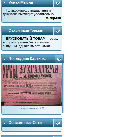
Умная Мысль
Только хорошо подделанный
документ выглядит убедительно.
А. Франс
Старинный Термин
БРУСКОВАТЫЙ ТОВАР
– товар,
который должен быть мелким,
сыпучим, однако имеет комки.
Последняя Картинка
[
Евдокимова В.М.
]
Социальные Сети