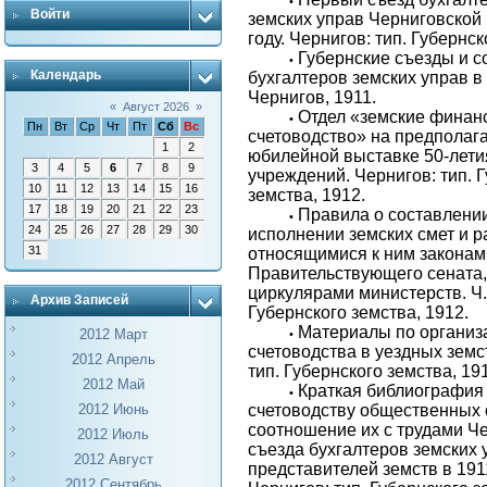
•
Войти
земских управ Черниговской 
году. Чернигов: тип. Губернск
Губернские съезды и 
•
Календарь
бухгалтеров земских управ в 
Чернигов, 1911.
«
Август 2026
»
Отдел «земские финан
•
Пн
Вт
Ср
Чт
Пт
Сб
Вс
счетоводство» на предпола
1
2
юбилейной выставке 50-лети
3
4
5
6
7
8
9
учреждений. Чернигов: тип. 
10
11
12
13
14
15
16
земства, 1912.
17
18
19
20
21
22
23
Правила о составлении
•
24
25
26
27
28
29
30
исполнении земских смет и р
31
относящимися к ним законам
Правительствующего сената,
циркулярами министерств. Ч. 
Архив Записей
Губернского земства, 1912.
Материалы по организ
2012 Март
•
счетоводства в уездных земс
2012 Апрель
тип. Губернского земства, 19
2012 Май
Краткая библиография 
•
2012 Июнь
счетоводству общественных
соотношение их с трудами Ч
2012 Июль
съезда бухгалтеров земских 
2012 Август
представителей земств в 191
2012 Сентябрь