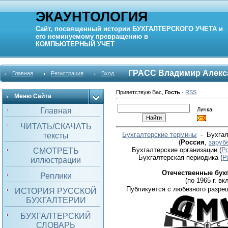
ЭКАУНТОЛОГИЯ
Сайт, посвященный истории
БУХГАЛТЕРСКОГО УЧЕТА
и
его неминуемому превращению в
КОМПЬЮТЕРНЫЙ
УЧЕТ
ГРАСС Владимир Алекс
Главная
Регистрация
Вход
Приветствую Вас
,
Гость
·
RSS
Меню Сайта
Личка:
Главная
ЧИТАТЬ/СКАЧАТЬ
Бухгалтерские термины
- Бухгал
тексты
(
Россия
,
заруб
Бухгалтерские организации
(
Р
СМОТРЕТЬ
Бухгалтерская периодика
(
Р
иллюстрации
Отечественные бух
Реплики
(по 1965 г. вкл
Публикуется с любезного разре
ИСТОРИЯ РУССКОЙ
БУХГАЛТЕРИИ
БУХГАЛТЕРСКИЙ
СЛОВАРЬ