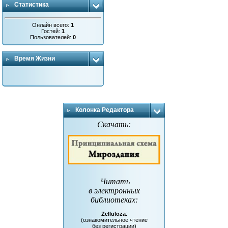
Статистика
Онлайн всего:
1
Гостей:
1
Пользователей:
0
Время Жизни
Колонка Редактора
Скачать:
Читать
в электронных
библиотеках
:
Zelluloza
:
(ознакомительное чтение
без регистрации)