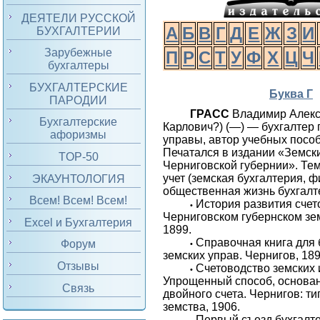
ДЕЯТЕЛИ РУССКОЙ
А
Б
В
Г
Д
Е
Ж
З
И
БУХГАЛТЕРИИ
Зарубежные
П
Р
С
Т
У
Ф
Х
Ц
Ч
бухгалтеры
БУХГАЛТЕРСКИЕ
Буква Г
ПАРОДИИ
ГРАСС
Владимир Алекса
Бухгалтерские
Карлович?) (—) — бухгалтер 
афоризмы
управы, автор учебных пособ
Печатался в издании «Земск
TOP-50
Черниговской губернии». Те
учет (земская бухгалтерия, 
ЭКАУНТОЛОГИЯ
общественная жизнь бухгалт
Всем! Всем! Всем!
История развития счет
•
Черниговском губернском зе
Excel и Бухгалтерия
1899.
Справочная книга для 
Форум
•
земских управ. Чернигов, 189
Отзывы
Счетоводство земских 
•
Упрощенный способ, основа
Связь
двойного счета. Чернигов: ти
земства, 1906.
Первый съезд бухгалт