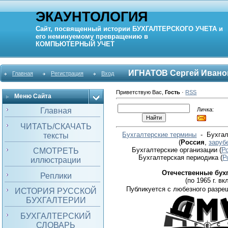
ЭКАУНТОЛОГИЯ
Сайт, посвященный истории
БУХГАЛТЕРСКОГО УЧЕТА
и
его неминуемому превращению в
КОМПЬЮТЕРНЫЙ
УЧЕТ
ИГНАТОВ Сергей Ивано
Главная
Регистрация
Вход
Приветствую Вас
,
Гость
·
RSS
Меню Сайта
Личка:
Главная
ЧИТАТЬ/СКАЧАТЬ
Бухгалтерские термины
- Бухгал
тексты
(
Россия
,
заруб
Бухгалтерские организации
(
Р
СМОТРЕТЬ
Бухгалтерская периодика
(
Р
иллюстрации
Отечественные бух
Реплики
(по 1965 г. вкл
Публикуется с любезного разре
ИСТОРИЯ РУССКОЙ
БУХГАЛТЕРИИ
БУХГАЛТЕРСКИЙ
СЛОВАРЬ