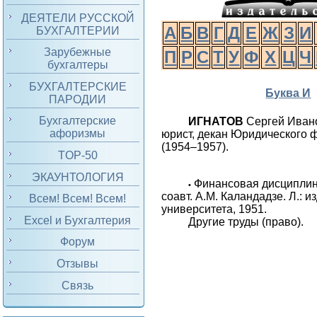
ДЕЯТЕЛИ РУССКОЙ
А
Б
В
Г
Д
Е
Ж
З
И
БУХГАЛТЕРИИ
Зарубежные
П
Р
С
Т
У
Ф
Х
Ц
Ч
бухгалтеры
БУХГАЛТЕРСКИЕ
Буква И
ПАРОДИИ
Бухгалтерские
ИГНАТОВ
Сергей Иван
афоризмы
юрист, декан Юридического 
(1954–1957).
TOP-50
ЭКАУНТОЛОГИЯ
Финансовая дисциплина
•
соавт. А.М. Каландадзе. Л.: и
Всем! Всем! Всем!
университета, 1951.
Excel и Бухгалтерия
Другие труды (право).
Форум
Отзывы
Связь