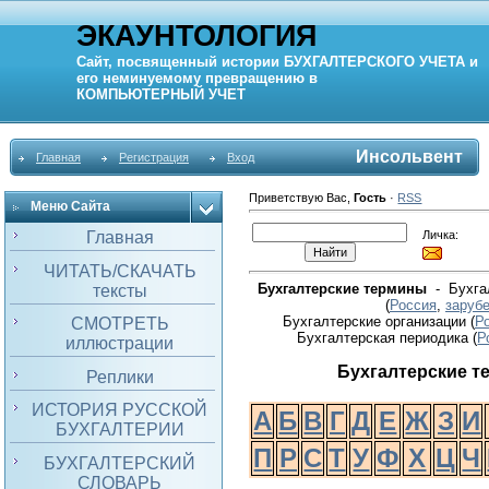
ЭКАУНТОЛОГИЯ
Сайт, посвященный истории
БУХГАЛТЕРСКОГО УЧЕТА
и
его неминуемому превращению в
КОМПЬЮТЕРНЫЙ
УЧЕТ
Инсольвент
Главная
Регистрация
Вход
Приветствую Вас
,
Гость
·
RSS
Меню Сайта
Личка:
Главная
ЧИТАТЬ/СКАЧАТЬ
Бухгалтерские термины
- Бухгал
тексты
(
Россия
,
заруб
Бухгалтерские организации (
Р
СМОТРЕТЬ
Бухгалтерская периодика
(
Р
иллюстрации
Бухгалтерские 
Реплики
ИСТОРИЯ РУССКОЙ
А
Б
В
Г
Д
Е
Ж
З
И
БУХГАЛТЕРИИ
П
Р
С
Т
У
Ф
Х
Ц
Ч
БУХГАЛТЕРСКИЙ
СЛОВАРЬ