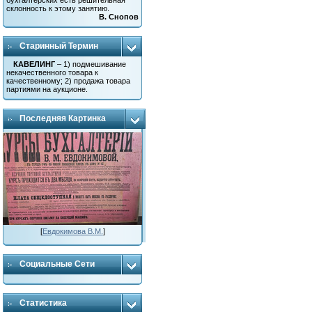
бухгалтерских есть решительная
склонность к этому занятию.
В. Снопов
Старинный Термин
КАВЕЛИНГ
– 1) подмешивание
некачественного товара к
качественному; 2) продажа товара
партиями на аукционе.
Последняя Картинка
[
Евдокимова В.М.
]
Социальные Сети
Статистика