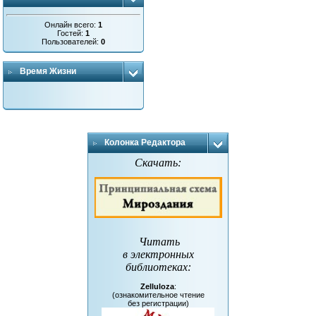
Онлайн всего:
1
Гостей:
1
Пользователей:
0
Время Жизни
Колонка Редактора
Скачать:
Читать
в электронных
библиотеках
:
Zelluloza
:
(ознакомительное чтение
без регистрации)