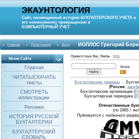
ЭКАУНТОЛОГИЯ
Сайт, посвященный истории
БУХГАЛТЕРСКОГО УЧЕТА
и
его неминуемому превращению в
КОМПЬЮТЕРНЫЙ
УЧЕТ
ИОЛЛОС Григорий Бори
Главная
Регистрация
Вход
Приветствую Вас
,
Гость
·
RSS
Меню Сайта
Личка:
Главная
ЧИТАТЬ/СКАЧАТЬ
Бухгалтерские термины
- Бухгал
тексты
(
Россия
,
заруб
Бухгалтерские организации
(
Р
СМОТРЕТЬ
Бухгалтерская периодика
(
Р
иллюстрации
Отечественные бух
Реплики
(по 1965 г. вкл
Публикуется с любезного разре
ИСТОРИЯ РУССКОЙ
БУХГАЛТЕРИИ
БУХГАЛТЕРСКИЙ
СЛОВАРЬ