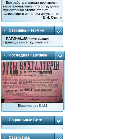
Вся работа аппарата производит
такое впечатление, что сотрудники
мужественно отбиваются от
заливающего их потока документов.
В.И. Сеппи
Старинный Термин
ПАГИНАЦИЯ
– нумерация
страниц в книге, журнале и т.п.
Последняя Картинка
[
Евдокимова В.М.
]
Социальные Сети
Статистика