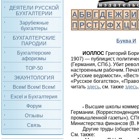
ДЕЯТЕЛИ РУССКОЙ
А
Б
В
Г
Д
Е
Ж
З
И
БУХГАЛТЕРИИ
Зарубежные
П
Р
С
Т
У
Ф
Х
Ц
Ч
бухгалтеры
БУХГАЛТЕРСКИЕ
Буква И
ПАРОДИИ
Бухгалтерские
ИОЛЛОС
Григорий Бор
афоризмы
1907) — публицист, политиче
(Германия, СПб.). Убит рев
TOP-50
настроенным рабочим. Печат
«Русские ведомости», «Вест
ЭКАУНТОЛОГИЯ
«Русское богатство», «Право
читать
здесь
, см. также
здесь
Всем! Всем! Всем!
Excel и Бухгалтерия
Форум
Высшие школы коммерч
•
Германии. (Корреспонденция
Отзывы
промышленной газеты»). СПб.
Министерства финансов (В. 
Связь
Другие труды (обществ
См. также: