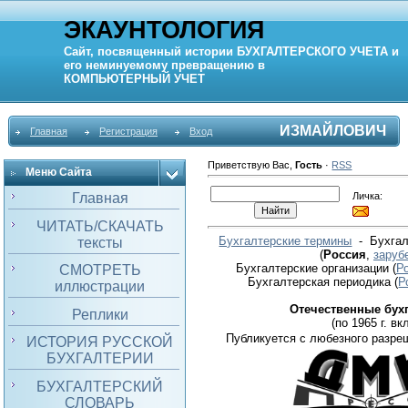
ЭКАУНТОЛОГИЯ
Сайт, посвященный истории
БУХГАЛТЕРСКОГО УЧЕТА
и
его неминуемому превращению в
КОМПЬЮТЕРНЫЙ
УЧЕТ
ИЗМАЙЛОВИЧ
Главная
Регистрация
Вход
Приветствую Вас
,
Гость
·
RSS
Меню Сайта
Личка:
Главная
ЧИТАТЬ/СКАЧАТЬ
Бухгалтерские термины
- Бухгал
тексты
(
Россия
,
заруб
Бухгалтерские организации
(
Р
СМОТРЕТЬ
Бухгалтерская периодика
(
Р
иллюстрации
Отечественные бух
Реплики
(по 1965 г. вкл
Публикуется с любезного разре
ИСТОРИЯ РУССКОЙ
БУХГАЛТЕРИИ
БУХГАЛТЕРСКИЙ
СЛОВАРЬ