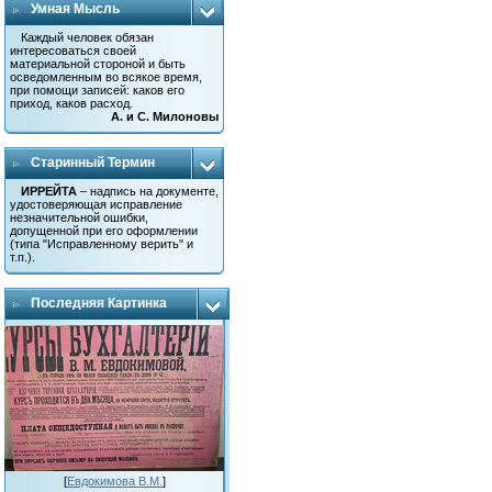
Умная Мысль
Каждый человек обязан
интересоваться своей
материальной стороной и быть
осведомленным во всякое время,
при помощи записей: каков его
приход, каков расход.
А. и С. Милоновы
Старинный Термин
ИРРЕЙТА
– надпись на документе,
удостоверяющая исправление
незначительной ошибки,
допущенной при его оформлении
(типа "Исправленному верить" и
т.п.).
Последняя Картинка
[
Евдокимова В.М.
]