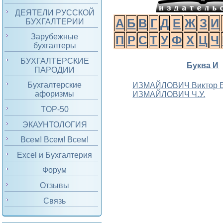
ДЕЯТЕЛИ РУССКОЙ
А
Б
В
Г
Д
Е
Ж
З
И
БУХГАЛТЕРИИ
Зарубежные
П
Р
С
Т
У
Ф
Х
Ц
Ч
бухгалтеры
БУХГАЛТЕРСКИЕ
Буква И
ПАРОДИИ
Бухгалтерские
ИЗМАЙЛОВИЧ
Виктор 
афоризмы
ИЗМАЙЛОВИЧ
Ч.У.
TOP-50
ЭКАУНТОЛОГИЯ
Всем! Всем! Всем!
Excel и Бухгалтерия
Форум
Отзывы
Связь