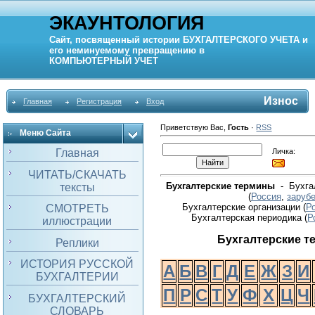
ЭКАУНТОЛОГИЯ
Сайт, посвященный истории
БУХГАЛТЕРСКОГО УЧЕТА
и
его неминуемому превращению в
КОМПЬЮТЕРНЫЙ
УЧЕТ
Износ
Главная
Регистрация
Вход
Приветствую Вас
,
Гость
·
RSS
Меню Сайта
Личка:
Главная
ЧИТАТЬ/СКАЧАТЬ
Бухгалтерские термины
- Бухгал
тексты
(
Россия
,
заруб
Бухгалтерские организации (
Р
СМОТРЕТЬ
Бухгалтерская периодика
(
Р
иллюстрации
Бухгалтерские 
Реплики
ИСТОРИЯ РУССКОЙ
А
Б
В
Г
Д
Е
Ж
З
И
БУХГАЛТЕРИИ
П
Р
С
Т
У
Ф
Х
Ц
Ч
БУХГАЛТЕРСКИЙ
СЛОВАРЬ