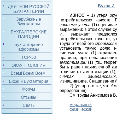
Буква И
ДЕЯТЕЛИ РУССКОЙ
БУХГАЛТЕРИИ
ИЗНОС
– 1) утеря
ору
Зарубежные
потребительских качеств.
бухгалтеры
системе учета
(1) оценивае
выражении: в этом случае с
БУХГАЛТЕРСКИЕ
И. выражает предполо
ПАРОДИИ
потребительских качеств, 
труда от всей его
стоимост
Бухгалтерские
установить такую долю н
афоризмы
системе учета (1) отражает
TOP-50
правило, при неначислении
амортизации
(1) (т.к., теор
ЭКАУНТОЛОГИЯ
быть равен начисленной
а
отличие от амортизации (1)
Всем! Всем! Всем!
счетах забалансовых
Изнашивание, Снашивание (у
Excel и Бухгалтерия
2) (устар.) то же, что
Ам
Форум
определения).
См. труды Анисимова В.
Отзывы
моральный
Связь
физический