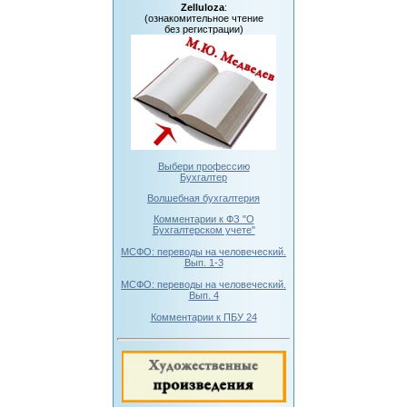
Zelluloza
:
(ознакомительное чтение
без регистрации)
Выбери профессию
Бухгалтер
Волшебная бухгалтерия
Комментарии к ФЗ "О
Бухгалтерском учете"
МСФО: переводы на человеческий.
Вып. 1-3
МСФО: переводы на человеческий.
Вып. 4
Комментарии к ПБУ 24