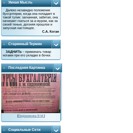
Умная Мысль
Далеко незавидно положение
бухгалтерии, когда она попадает в
такой тупик: загнанная, забитая, она
начинает гнаться за а-журом, как за
своей тенью, догоняя прошлое и
запуская настоящее.
С.А. Коган
Старинный Термин
ЗАДНИТЬ
– приминать товар
ногами при его укладке в бочки.
Последняя Картинка
[
Евдокимова В.М.
]
Социальные Сети