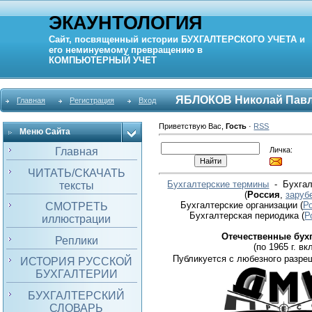
ЭКАУНТОЛОГИЯ
Сайт, посвященный истории
БУХГАЛТЕРСКОГО УЧЕТА
и
его неминуемому превращению в
КОМПЬЮТЕРНЫЙ
УЧЕТ
ЯБЛОКОВ Николай Пав
Главная
Регистрация
Вход
Приветствую Вас
,
Гость
·
RSS
Меню Сайта
Личка:
Главная
ЧИТАТЬ/СКАЧАТЬ
Бухгалтерские термины
- Бухгал
тексты
(
Россия
,
заруб
Бухгалтерские организации
(
Р
СМОТРЕТЬ
Бухгалтерская периодика
(
Р
иллюстрации
Отечественные бух
Реплики
(по 1965 г. вкл
Публикуется с любезного разре
ИСТОРИЯ РУССКОЙ
БУХГАЛТЕРИИ
БУХГАЛТЕРСКИЙ
СЛОВАРЬ