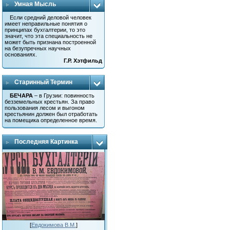
Умная Мысль
Если средний деловой человек
имеет неправильные понятия о
принципах бухгалтерии, то это
значит, что эта специальность не
может быть признана построенной
на безупречных научных
основаниях.
Г.Р. Хэтфильд
Старинный Термин
БЕЧАРА
– в Грузии: повинность
безземельных крестьян. За право
пользования лесом и выгоном
крестьянин должен был отработать
на помещика определенное время.
Последняя Картинка
[
Евдокимова В.М.
]