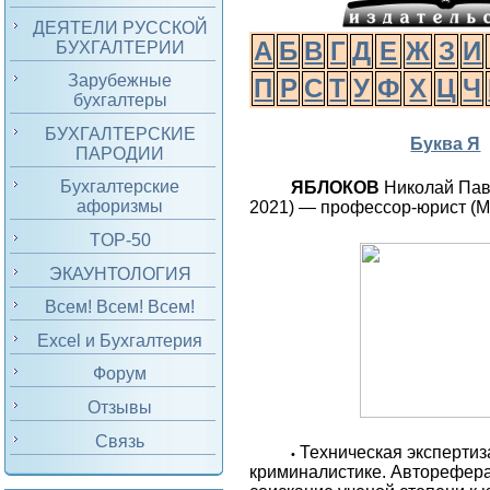
ДЕЯТЕЛИ РУССКОЙ
А
Б
В
Г
Д
Е
Ж
З
И
БУХГАЛТЕРИИ
Зарубежные
П
Р
С
Т
У
Ф
Х
Ц
Ч
бухгалтеры
БУХГАЛТЕРСКИЕ
Буква Я
ПАРОДИИ
Бухгалтерские
ЯБЛОКОВ
Николай Пав
афоризмы
2021) — профессор-юрист (М.
TOP-50
ЭКАУНТОЛОГИЯ
Всем! Всем! Всем!
Excel и Бухгалтерия
Форум
Отзывы
Связь
Техническая экспертиз
•
криминалистике. Авторефера