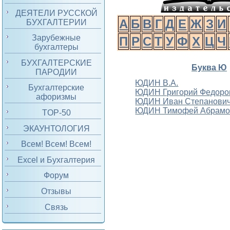
ДЕЯТЕЛИ РУССКОЙ
А
Б
В
Г
Д
Е
Ж
З
И
БУХГАЛТЕРИИ
Зарубежные
П
Р
С
Т
У
Ф
Х
Ц
Ч
бухгалтеры
БУХГАЛТЕРСКИЕ
Буква Ю
ПАРОДИИ
ЮДИН В.А.
Бухгалтерские
ЮДИН
Григорий Федоро
афоризмы
ЮДИН
Иван Степанови
ЮДИН Тимофей Абрамо
TOP-50
ЭКАУНТОЛОГИЯ
Всем! Всем! Всем!
Excel и Бухгалтерия
Форум
Отзывы
Связь