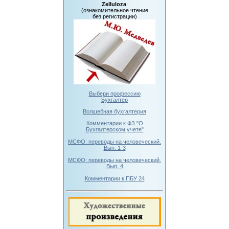
Zelluloza
:
(ознакомительное чтение
без регистрации)
Выбери профессию
Бухгалтер
Волшебная бухгалтерия
Комментарии к ФЗ "О
Бухгалтерском учете"
МСФО: переводы на человеческий.
Вып. 1-3
МСФО: переводы на человеческий.
Вып. 4
Комментарии к ПБУ 24