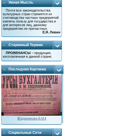
Умная Мысль
Почти все законодательства
культурных стран стремятся из
счетоводства частных предприятий
извлечь пользу для государства и
для интересов лиц, данному
предприятию не причастных.
Е.Я. Левин
Старинный Термин
ПРОВЕНАНСЫ
– продукция,
изготовленная в данной стране.
Последняя Картинка
[
Евдокимова В.М.
]
Социальные Сети