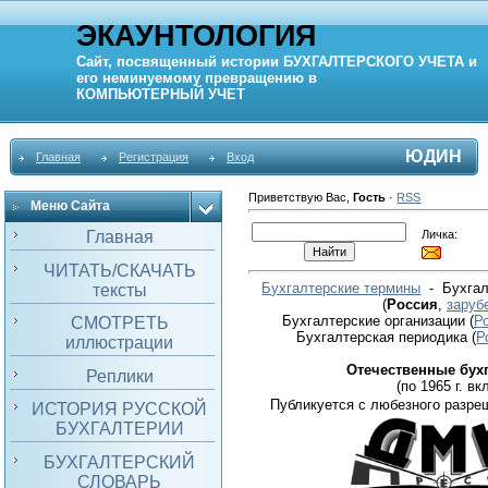
ЭКАУНТОЛОГИЯ
Сайт, посвященный истории
БУХГАЛТЕРСКОГО УЧЕТА
и
его неминуемому превращению в
КОМПЬЮТЕРНЫЙ
УЧЕТ
ЮДИН
Главная
Регистрация
Вход
Приветствую Вас
,
Гость
·
RSS
Меню Сайта
Личка:
Главная
ЧИТАТЬ/СКАЧАТЬ
Бухгалтерские термины
- Бухгал
тексты
(
Россия
,
заруб
Бухгалтерские организации
(
Р
СМОТРЕТЬ
Бухгалтерская периодика
(
Р
иллюстрации
Отечественные бух
Реплики
(по 1965 г. вкл
Публикуется с любезного разре
ИСТОРИЯ РУССКОЙ
БУХГАЛТЕРИИ
БУХГАЛТЕРСКИЙ
СЛОВАРЬ