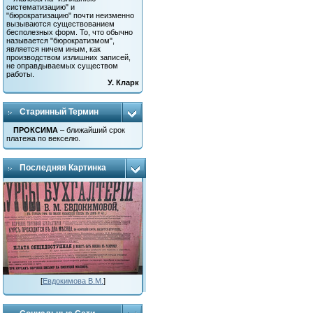
систематизацию" и
"бюрократизацию" почти неизменно
вызываются существованием
бесполезных форм. То, что обычно
называется "бюрократизмом",
является ничем иным, как
производством излишних записей,
не оправдываемых существом
работы.
У. Кларк
Старинный Термин
ПРОКСИМА
– ближайший срок
платежа по векселю.
Последняя Картинка
[
Евдокимова В.М.
]