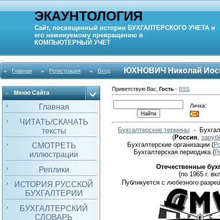
ЭКАУНТОЛОГИЯ
Сайт, посвященный истории
БУХГАЛТЕРСКОГО УЧЕТА
и
его неминуемому превращению в
КОМПЬЮТЕРНЫЙ
УЧЕТ
ЮХНОВИЧ Николай Иос
Главная
Регистрация
Вход
Приветствую Вас
,
Гость
·
RSS
Меню Сайта
Личка:
Главная
ЧИТАТЬ/СКАЧАТЬ
Бухгалтерские термины
- Бухгал
тексты
(
Россия
,
заруб
Бухгалтерские организации
(
Р
СМОТРЕТЬ
Бухгалтерская периодика
(
Р
иллюстрации
Отечественные бух
Реплики
(по 1965 г. вкл
Публикуется с любезного разре
ИСТОРИЯ РУССКОЙ
БУХГАЛТЕРИИ
БУХГАЛТЕРСКИЙ
СЛОВАРЬ