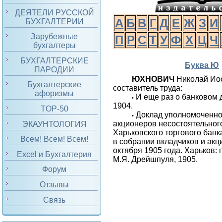
ДЕЯТЕЛИ РУССКОЙ
А
Б
В
Г
Д
Е
Ж
З
И
БУХГАЛТЕРИИ
Зарубежные
П
Р
С
Т
У
Ф
Х
Ц
Ч
бухгалтеры
БУХГАЛТЕРСКИЕ
Буква Ю
ПАРОДИИ
ЮХНОВИЧ
Николай Ио
Бухгалтерские
составитель труда:
афоризмы
И еще раз о банковом 
•
1904.
TOP-50
Доклад уполномоченно
•
акционеров несостоятельно
ЭКАУНТОЛОГИЯ
Харьковского торгового банк
Всем! Всем! Всем!
в собрании вкладчиков и акц
октября 1905 года. Харьков: 
Excel и Бухгалтерия
М.Я. Дрейшпуля, 1905.
Форум
Отзывы
Связь