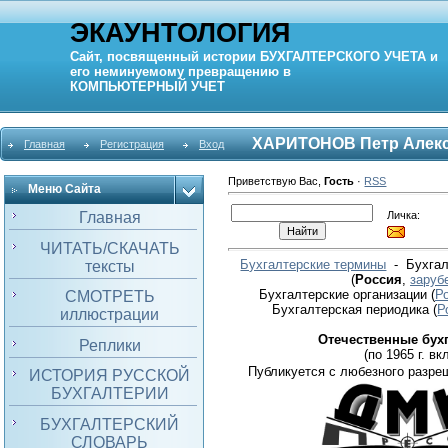
ЭКАУНТОЛОГИЯ
Сайт, посвященный истории
БУХГАЛТЕРСКОГО УЧЕТА
и
его неминуемому превращению в
КОМПЬЮТЕРНЫЙ
УЧЕТ
ХАРИТОНОВ Петр Алек
Главная
Регистрация
Вход
Приветствую Вас
,
Гость
·
RSS
Меню Сайта
Личка:
Главная
ЧИТАТЬ/СКАЧАТЬ
Бухгалтерские термины
- Бухгал
тексты
(
Россия
,
заруб
Бухгалтерские организации
(
Р
СМОТРЕТЬ
Бухгалтерская периодика
(
Р
иллюстрации
Отечественные бух
Реплики
(по 1965 г. вкл
Публикуется с любезного разре
ИСТОРИЯ РУССКОЙ
БУХГАЛТЕРИИ
БУХГАЛТЕРСКИЙ
СЛОВАРЬ