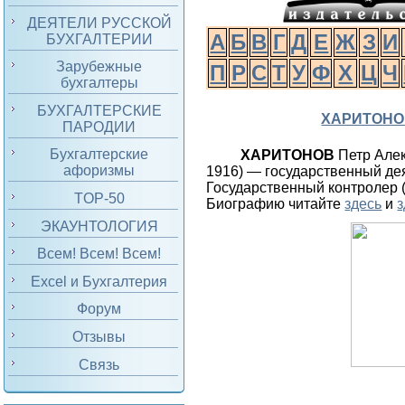
ДЕЯТЕЛИ РУССКОЙ
А
Б
В
Г
Д
Е
Ж
З
И
БУХГАЛТЕРИИ
Зарубежные
П
Р
С
Т
У
Ф
Х
Ц
Ч
бухгалтеры
БУХГАЛТЕРСКИЕ
ХАРИТОНО
ПАРОДИИ
Бухгалтерские
ХАРИТОНОВ
Петр Але
афоризмы
1916) — государственный деят
Государственный контролер (
TOP-50
Биографию читайте
здесь
и
з
ЭКАУНТОЛОГИЯ
Всем! Всем! Всем!
Excel и Бухгалтерия
Форум
Отзывы
Связь