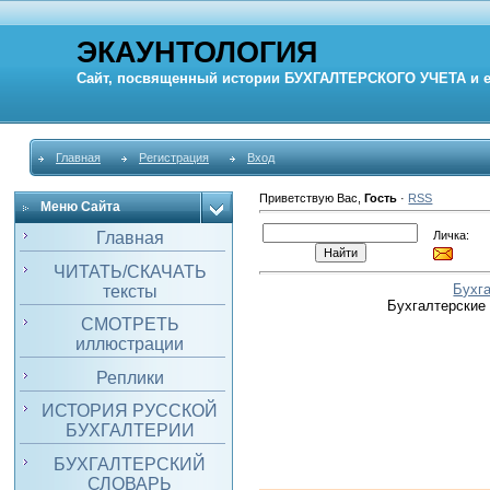
ЭКАУНТОЛОГИЯ
Сайт, посвященный истории
БУХГАЛТЕРСКОГО УЧЕТА
и 
Главная
Регистрация
Вход
Приветствую Вас
,
Гость
·
RSS
Меню Сайта
Личка:
Главная
ЧИТАТЬ/СКАЧАТЬ
Бухг
тексты
Бухгалтерские
СМОТРЕТЬ
иллюстрации
Реплики
ИСТОРИЯ РУССКОЙ
БУХГАЛТЕРИИ
БУХГАЛТЕРСКИЙ
СЛОВАРЬ