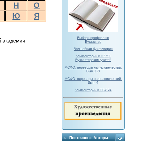
Н
О
Ю
Я
Выбери профессию
й академии
Бухгалтер
Волшебная бухгалтерия
Комментарии к ФЗ "О
Бухгалтерском учете"
МСФО: переводы на человеческий.
Вып. 1-3
МСФО: переводы на человеческий.
Вып. 4
Комментарии к ПБУ 24
Постоянные Авторы