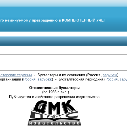
его неминуемому превращению в
КОМПЬЮТЕРНЫЙ
УЧЕТ
алтерские термины
- Бухгалтеры и их сочинения (
Россия
,
зарубеж
)
 организации
(
Россия
,
зарубеж
)
- Бухгалтерская периодика
(
Россия
,
зар
Отечественные бухгалтеры
(по 1965 г. вкл.)
Публикуется с любезного разрешения издательства