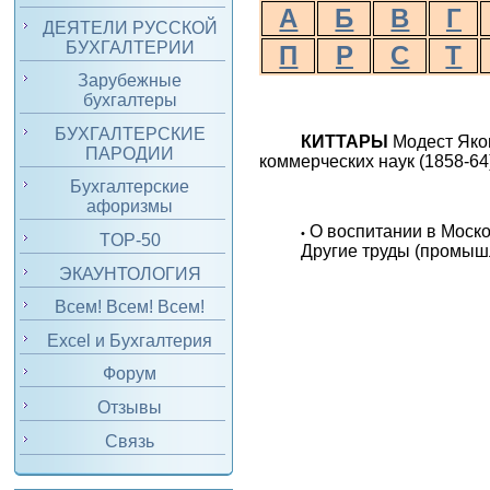
А
Б
В
Г
ДЕЯТЕЛИ РУССКОЙ
БУХГАЛТЕРИИ
П
Р
С
Т
Зарубежные
бухгалтеры
БУХГАЛТЕРСКИЕ
КИТТАРЫ
Модест Яко
ПАРОДИИ
коммерческих наук (1858-6
Бухгалтерские
афоризмы
О воспитании в Моско
•
TOP-50
Другие труды (промыш
ЭКАУНТОЛОГИЯ
Всем! Всем! Всем!
Excel и Бухгалтерия
Форум
Отзывы
Связь