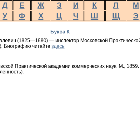
Д
Е
Ж
З
И
К
Л
М
У
Ф
Х
Ц
Ч
Ш
Щ
Э
Буква К
влевич (1825—1880) — инспектор Московской Практическо
4). Биографию читайте
здесь
.
вской Практической академии коммерческих наук. М., 1859.
ленность).