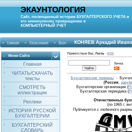
ЭКАУНТОЛОГИЯ
Сайт, посвященный истории
БУХГАЛТЕРСКОГО УЧЕТА
и
его неминуемому превращению в
КОМПЬЮТЕРНЫЙ
УЧЕТ
КОНЯЕВ Аркадий Иван
Главная
Регистрация
Вход
Приветствую Вас
,
Гость
·
RSS
Меню Сайта
Личка:
Главная
ЧИТАТЬ/СКАЧАТЬ
Бухгалтерские термины
- Бухгал
тексты
(
Россия
,
заруб
Бухгалтерские организации
(
Р
СМОТРЕТЬ
Бухгалтерская периодика
(
Р
иллюстрации
Отечественные бух
Реплики
(по 1965 г. вкл
Публикуется с любезного разре
ИСТОРИЯ РУССКОЙ
БУХГАЛТЕРИИ
БУХГАЛТЕРСКИЙ
СЛОВАРЬ