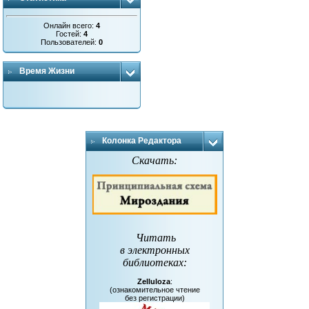
Онлайн всего:
4
Гостей:
4
Пользователей:
0
Время Жизни
Колонка Редактора
Скачать:
Читать
в электронных
библиотеках
:
Zelluloza
:
(ознакомительное чтение
без регистрации)