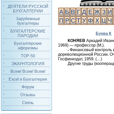
ДЕЯТЕЛИ РУССКОЙ
А
Б
В
Г
Д
Е
Ж
З
И
БУХГАЛТЕРИИ
Зарубежные
П
Р
С
Т
У
Ф
Х
Ц
Ч
бухгалтеры
БУХГАЛТЕРСКИЕ
Буква К
ПАРОДИИ
КОНЯЕВ
Аркадий Иван
Бухгалтерские
1969) — профессор (М.).
афоризмы
Финансовый контроль 
•
дореволюционной России. Оч
TOP-50
Госфиниздат, 1959. (…)
Другие труды (кооперац
ЭКАУНТОЛОГИЯ
Всем! Всем! Всем!
Excel и Бухгалтерия
Форум
Отзывы
Связь