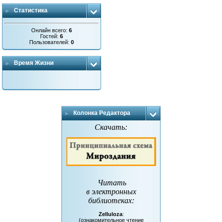
Статистика
Онлайн всего:
6
Гостей:
6
Пользователей:
0
Время Жизни
Колонка Редактора
Скачать:
Читать
в электронных
библиотеках
:
Zelluloza
:
(ознакомительное чтение