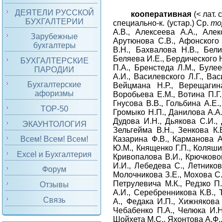
ДЕЯТЕЛИ РУССКОЙ
кооперативная
(< лат.
c
БУХГАЛТЕРИИ
специально-к. (устар.) Ср.
то
А.В., Алексеева А.А., Але
Зарубежные
Арутюнова С.В., Афонского 
бухгалтеры
В.Н., Бахвалова Н.В., Бели
Беляева И.Е., Бердического Н
БУХГАЛТЕРСКИЕ
П.А., Бренстеда Л.М., Буле
ПАРОДИИ
А.И., Василевского Л.Г., Ва
Бухгалтерские
Вейцмана Н.Р., Верещагина
афоризмы
Воробьева Е.М., Вотина П.Г.,
Гнусова В.В., Гольбина А.Е.,
TOP-50
Громыко Н.П., Данилова А.А.
Дудова И.Н., Дьякова С.И.,
ЭКАУНТОЛОГИЯ
Зельгейма В.Н., Зенкова К.
Казарина Ф.В., Карманова А
Всем! Всем! Всем!
Ю.М., Кнященко Г.П., Коляшин
Excel и Бухгалтерия
Кривопалова В.И., Крючковой
И.И., Лебедева С., Летников
Форум
Молочникова З.Е., Мохова С.
Петрулевича М.К., Редзко П
Отзывы
А.И., Серебренникова К.В., 
Связь
А., Федака И.П., Хижнякова 
Чебабенко П.А., Челюка И.Н
Шойхета М.С., Яхонтова А.Ф.,