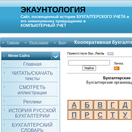
ЭКАУНТОЛОГИЯ
Сайт, посвященный истории
БУХГАЛТЕРСКОГО УЧЕТА
и
его неминуемому превращению в
КОМПЬЮТЕРНЫЙ
УЧЕТ
Кооперативная бухгалт
Главная
Регистрация
Вход
Приветствую Вас
,
Гость
·
RSS
Меню Сайта
Личка:
Главная
ЧИТАТЬ/СКАЧАТЬ
Бухгалтерские
тексты
Бухгалтерские организац
СМОТРЕТЬ
иллюстрации
Реплики
А
Б
В
Г
Д
ИСТОРИЯ РУССКОЙ
П
Р
С
Т
У
БУХГАЛТЕРИИ
БУХГАЛТЕРСКИЙ
СЛОВАРЬ