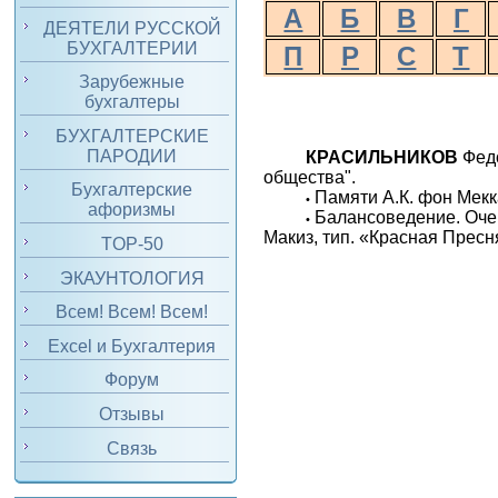
А
Б
В
Г
ДЕЯТЕЛИ РУССКОЙ
БУХГАЛТЕРИИ
П
Р
С
Т
Зарубежные
бухгалтеры
БУХГАЛТЕРСКИЕ
ПАРОДИИ
КРАСИЛЬНИКОВ
Федо
общества".
Бухгалтерские
Памяти А.К. фон Мекка
•
афоризмы
Балансоведение. Очер
•
Макиз, тип. «Красная Пресн
TOP-50
ЭКАУНТОЛОГИЯ
Всем! Всем! Всем!
Excel и Бухгалтерия
Форум
Отзывы
Связь