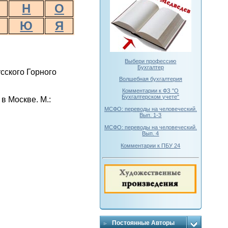
Н
О
Ю
Я
Выбери профессию
Бухгалтер
сского Горного
Волшебная бухгалтерия
Комментарии к ФЗ "О
Бухгалтерском учете"
в Москве. М.:
МСФО: переводы на человеческий.
Вып. 1-3
МСФО: переводы на человеческий.
Вып. 4
Комментарии к ПБУ 24
Постоянные Авторы