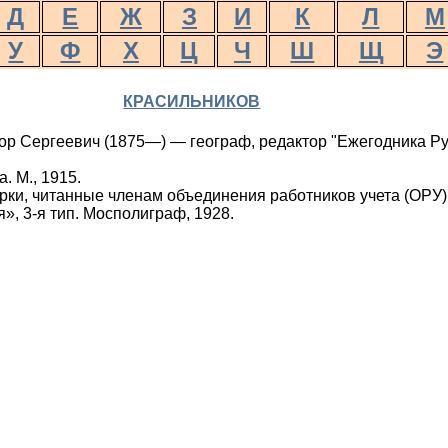
Д
Е
Ж
З
И
К
Л
М
У
Ф
Х
Ц
Ч
Ш
Щ
Э
КРАСИЛЬНИКОВ
р Сергеевич (1875—) — географ, редактор "Ежегодника Ру
. М., 1915.
ки, читанные членам объединения работников учета (ОРУ) 
я», 3-я тип. Мосполиграф, 1928.