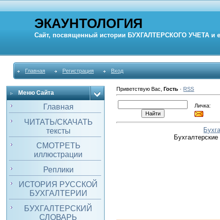
ЭКАУНТОЛОГИЯ
Сайт, посвященный истории
БУХГАЛТЕРСКОГО УЧЕТА
и 
Главная
Регистрация
Вход
Приветствую Вас
,
Гость
·
RSS
Меню Сайта
Личка:
Главная
ЧИТАТЬ/СКАЧАТЬ
Бухг
тексты
Бухгалтерские
СМОТРЕТЬ
иллюстрации
Реплики
ИСТОРИЯ РУССКОЙ
БУХГАЛТЕРИИ
БУХГАЛТЕРСКИЙ
СЛОВАРЬ