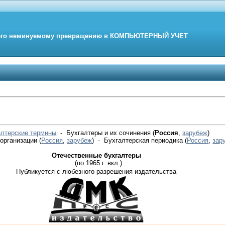
его неминуемому превращению в
КОМПЬЮТЕРНЫЙ
УЧЕТ
алтерские термины
- Бухгалтеры и их сочинения (
Россия
,
зарубеж
)
 организации
(
Россия
,
зарубеж
)
- Бухгалтерская периодика
(
Россия
,
зар
Отечественные бухгалтеры
(по 1965 г. вкл.)
Публикуется с любезного разрешения издательства