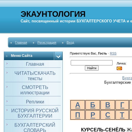
ЭКАУНТОЛОГИЯ
Сайт, посвященный истории
БУХГАЛТЕРСКОГО УЧЕТА
и 
Главная
Регистрация
Вход
Приветствую Вас
,
Гость
·
RSS
Меню Сайта
Личка:
Главная
ЧИТАТЬ/СКАЧАТЬ
Бухг
тексты
Бухгалтерские 
СМОТРЕТЬ
иллюстрации
Реплики
А
Б
В
Г
ИСТОРИЯ РУССКОЙ
П
Р
С
Т
БУХГАЛТЕРИИ
БУХГАЛТЕРСКИЙ
КУРСЕЛЬ-СЕНЁЛЬ
Жа
СЛОВАРЬ