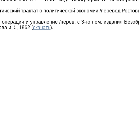
тический трактат о политической экономии /перевод Ростовце
, операции и управление /перев. с 3-го нем. издания Безобр
ва и К., 1862 (
скачать
).