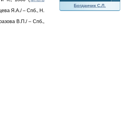
Богданчик С.Л.
ва Я.А./ – Спб., Н.
азова В.П./ – Спб.,