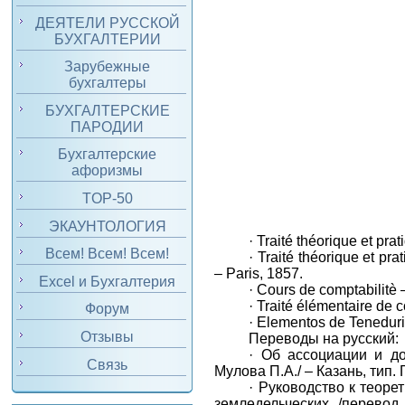
ДЕЯТЕЛИ РУССКОЙ
БУХГАЛТЕРИИ
Зарубежные
бухгалтеры
БУХГАЛТЕРСКИЕ
ПАРОДИИ
Бухгалтерские
афоризмы
TOP-50
ЭКАУНТОЛОГИЯ
·
Trait
é
th
éorique et pra
Всем! Всем! Всем!
·
Trait
é
th
éorique et pra
– Paris,
1857.
Excel и Бухгалтерия
·
Cours de comptabilitè
·
Trait
é
élémentaire de c
Форум
·
Elementos de Teneduria
Отзывы
Переводы на русский:
·
Об ассоциации и до
Связь
Мулова П.А./ – Казань, тип.
·
Руководство к теоре
земледельческих /перевод