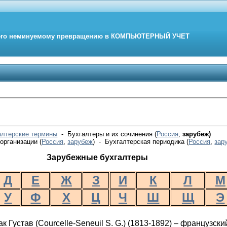
его неминуемому превращению в
КОМПЬЮТЕРНЫЙ
УЧЕТ
алтерские термины
- Бухгалтеры и их сочинения (
Россия
,
зарубеж)
организации (
Россия
,
зарубеж
) - Бухгалтерская периодика
(
Россия
,
зар
Зарубежные бухгалтеры
Д
Е
Ж
З
И
К
Л
М
У
Ф
Х
Ц
Ч
Ш
Щ
Э
к Густав (
Courcelle
-
Seneuil
S
.
G
.) (1813-1892) – французски