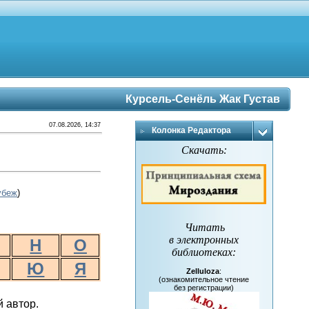
Курсель-Сенёль Жак Густав
07.08.2026, 14:37
Колонка Редактора
Скачать:
убеж
)
Читать
в электронных
Н
О
библиотеках
:
Ю
Я
Zelluloza
:
(ознакомительное чтение
без регистрации)
й автор.