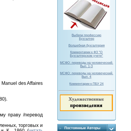
Выбери профессию
Бухгалтер
Волшебная бухгалтерия
Комментарии к ФЗ "О
Бухгалтерском учете"
МСФО: переводы на человеческий.
Вып. 1-3
МСФО: переводы на человеческий.
Вып. 4
u Manuel des Affaires
Комментарии к ПБУ 24
80).
му праву /перевод
ленных, торговых и
Постоянные Авторы
и К., 1860 (
читать