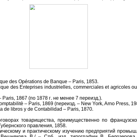
tique des Opérations de Banque – Paris, 185
3.
tique des Enteprises industrielles, commerciales et agricoles o
– Paris, 1867 (
по
1878
г
.
не
менее
7
переизд
.).
omptabilitè –
Paris
, 1869 (
переизд
. – New York, Arno Press, 19
 de libros y de Contabilidad – Paris, 1870.
говорах товарищества, преимущественно по французско
 Губернского правления,
1858.
тическому и практическому изучению предприятий промыш
 Вешнякова В./ – Спб., изд. типографии В. Белозерова 