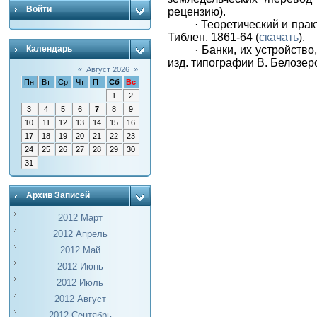
Войти
рецензию).
·
Теоретический и прак
Тиблен, 1861-64 (
скачать
).
·
Банки, их устройство
Календарь
изд. типографии В. Белозеро
«
Август 2026
»
Пн
Вт
Ср
Чт
Пт
Сб
Вс
1
2
3
4
5
6
7
8
9
10
11
12
13
14
15
16
17
18
19
20
21
22
23
24
25
26
27
28
29
30
31
Архив Записей
2012 Март
2012 Апрель
2012 Май
2012 Июнь
2012 Июль
2012 Август
2012 Сентябрь