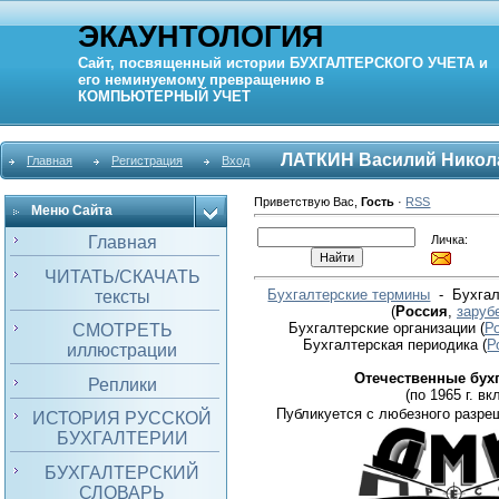
ЭКАУНТОЛОГИЯ
Сайт, посвященный истории
БУХГАЛТЕРСКОГО УЧЕТА
и
его неминуемому превращению в
КОМПЬЮТЕРНЫЙ
УЧЕТ
ЛАТКИН Василий Никол
Главная
Регистрация
Вход
Приветствую Вас
,
Гость
·
RSS
Меню Сайта
Личка:
Главная
ЧИТАТЬ/СКАЧАТЬ
Бухгалтерские термины
- Бухгал
тексты
(
Россия
,
заруб
Бухгалтерские организации
(
Р
СМОТРЕТЬ
Бухгалтерская периодика
(
Р
иллюстрации
Отечественные бух
Реплики
(по 1965 г. вкл
Публикуется с любезного разре
ИСТОРИЯ РУССКОЙ
БУХГАЛТЕРИИ
БУХГАЛТЕРСКИЙ
СЛОВАРЬ