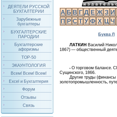
ДЕЯТЕЛИ РУССКОЙ
А
Б
В
Г
Д
Е
Ж
З
И
БУХГАЛТЕРИИ
Зарубежные
П
Р
С
Т
У
Ф
Х
Ц
Ч
бухгалтеры
БУХГАЛТЕРСКИЕ
Буква Л
ПАРОДИИ
Бухгалтерские
ЛАТКИН
Василий Нико
афоризмы
1867) — общественный деятел
TOP-50
ЭКАУНТОЛОГИЯ
О торговом балансе. СП
•
Сущинского, 1866.
Всем! Всем! Всем!
Другие труды (финансы 
Excel и Бухгалтерия
золотопромышленность, путе
Форум
Отзывы
Связь