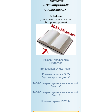
Читать
в электронных
библиотеках
:
Zelluloza
:
(ознакомительное чтение
без регистрации)
Выбери профессию
Бухгалтер
Волшебная бухгалтерия
Комментарии к ФЗ "О
Бухгалтерском учете"
МСФО: переводы на человеческий.
Вып. 1-3
МСФО: переводы на человеческий.
Вып. 4
Комментарии к ПБУ 24