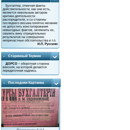
Бухгалтер, отмечая факты
действительности, как они есть,
является невольным автором
критики деятельности
распорядителя, и со стороны
последнего весьма понятно желание
не допустить констатирования
невыгодных фактов, затемнить их,
свалить вину отрицательных
результатов на совершенно
непричастные обстоятельства и т.п.
И.П. Руссиян
Старинный Термин
ДОРСО
– оборотная сторона
векселя, на которой делается
передаточная надпись.
Последняя Картинка
[
Евдокимова В.М.
]