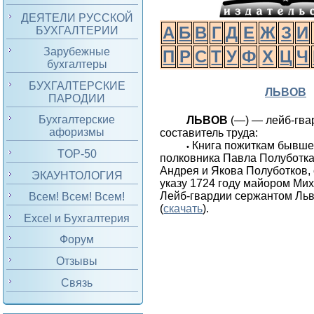
ДЕЯТЕЛИ РУССКОЙ
А
Б
В
Г
Д
Е
Ж
З
И
БУХГАЛТЕРИИ
Зарубежные
П
Р
С
Т
У
Ф
Х
Ц
Ч
бухгалтеры
БУХГАЛТЕРСКИЕ
ЛЬВОВ
ПАРОДИИ
Бухгалтерские
ЛЬВОВ
(—) — лейб-гва
афоризмы
составитель труда:
Книга пожиткам бывше
•
TOP-50
полковника Павла Полуботка 
Андрея и Якова Полуботков,
ЭКАУНТОЛОГИЯ
указу 1724 году майором Ми
Лейб-гвардии сержантом Льв
Всем! Всем! Всем!
(
скачать
).
Excel и Бухгалтерия
Форум
Отзывы
Связь