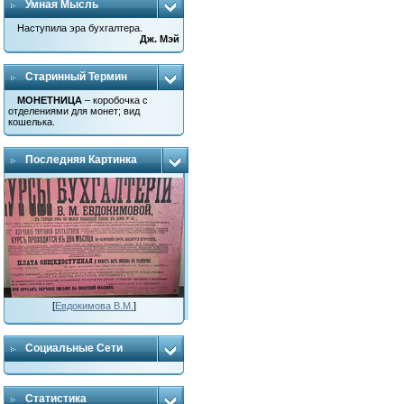
Умная Мысль
Наступила эра бухгалтера.
Дж. Мэй
Старинный Термин
МОНЕТНИЦА
– коробочка с
отделениями для монет; вид
кошелька.
Последняя Картинка
[
Евдокимова В.М.
]
Социальные Сети
Статистика