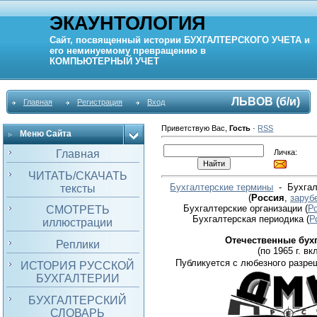
ЭКАУНТОЛОГИЯ
Сайт, посвященный истории
БУХГАЛТЕРСКОГО УЧЕТА
и
его неминуемому превращению в
КОМПЬЮТЕРНЫЙ
УЧЕТ
ЛЬВОВ (б/и)
Главная
Регистрация
Вход
Приветствую Вас
,
Гость
·
RSS
Меню Сайта
Личка:
Главная
ЧИТАТЬ/СКАЧАТЬ
Бухгалтерские термины
- Бухгал
тексты
(
Россия
,
заруб
Бухгалтерские организации
(
Р
СМОТРЕТЬ
Бухгалтерская периодика
(
Р
иллюстрации
Отечественные бух
Реплики
(по 1965 г. вкл
Публикуется с любезного разре
ИСТОРИЯ РУССКОЙ
БУХГАЛТЕРИИ
БУХГАЛТЕРСКИЙ
СЛОВАРЬ