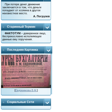
При потере денег движение
заключается в том, что деньги
попадают от хозяина в другое
неизвестное место.
А. Погрузов
Старинный Термин
ФАКТОТУМ
– доверенное лицо,
беспрекословно исполняющее
данные ему поручения.
Последняя Картинка
[
Евдокимова В.М.
]
Социальные Сети