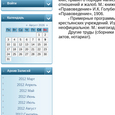
Войти
отношений и жалоб. М.: кни
«Правоведение» И.К. Голуб
«Правоведение», 1906.
Календарь
Примерные программы
•
крестьянских учреждений. И
«
Август 2026
»
неофициальное. М.: книгоизд
Пн
Вт
Ср
Чт
Пт
Сб
Вс
Другие труды (сборник
1
2
актов, нотариат).
3
4
5
6
7
8
9
10
11
12
13
14
15
16
17
18
19
20
21
22
23
24
25
26
27
28
29
30
31
Архив Записей
2012 Март
2012 Апрель
2012 Май
2012 Июнь
2012 Июль
2012 Август
2012 Сентябрь