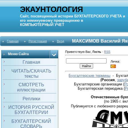
ЭКАУНТОЛОГИЯ
Сайт, посвященный истории
БУХГАЛТЕРСКОГО УЧЕТА
и
его неминуемому превращению в
КОМПЬЮТЕРНЫЙ
УЧЕТ
МАКСИМОВ Василий Як
Главная
Регистрация
Вход
Приветствую Вас
,
Гость
·
RSS
Меню Сайта
Личка:
Главная
ЧИТАТЬ/СКАЧАТЬ
Бухгалтерские термины
- Бухгал
тексты
(
Россия
,
заруб
Бухгалтерские организации
(
Р
СМОТРЕТЬ
Бухгалтерская периодика
(
Р
иллюстрации
Отечественные бух
Реплики
(по 1965 г. вкл
Публикуется с любезного разре
ИСТОРИЯ РУССКОЙ
БУХГАЛТЕРИИ
БУХГАЛТЕРСКИЙ
СЛОВАРЬ