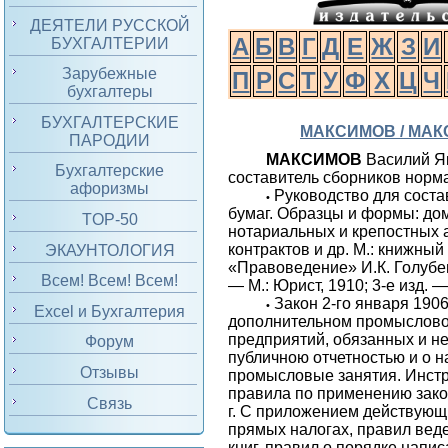
ДЕЯТЕЛИ РУССКОЙ
А
Б
В
Г
Д
Е
Ж
З
И
БУХГАЛТЕРИИ
Зарубежные
П
Р
С
Т
У
Ф
Х
Ц
Ч
бухгалтеры
БУХГАЛТЕРСКИЕ
МАКСИМОВ / МА
ПАРОДИИ
МАКСИМОВ
Василий Я
Бухгалтерские
составитель сборников норма
афоризмы
Руководство для сост
•
бумаг. Образцы и формы: до
TOP-50
нотариальных и крепостных а
контрактов и др. М.: книжный
ЭКАУНТОЛОГИЯ
«Правоведение» И.К. Голубев
Всем! Всем! Всем!
— М.: Юрист, 1910; 3-е изд. —
Закон 2-го января 1906
•
Excel и Бухгалтерия
дополнительном промыслово
предприятий, обязанных и н
Форум
публичною отчетностью и о н
Отзывы
промысловые занятия. Инст
правила по применению зако
Связь
г. С приложением действующи
прямых налогах, правил вед
книг, правил о порядке напи