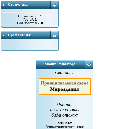
Статистика
Онлайн всего:
1
Гостей:
1
Пользователей:
0
Время Жизни
Колонка Редактора
Скачать:
Читать
в электронных
библиотеках
:
Zelluloza
:
(ознакомительное чтение