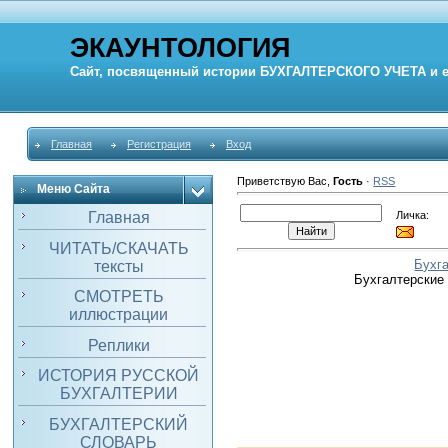
ЭКАУНТОЛОГИЯ
Сайт, посвященный истории
БУХГАЛТЕРСКОГО УЧЕТА
и 
Главная
Регистрация
Вход
Приветствую Вас
,
Гость
·
RSS
Меню Сайта
Личка:
Главная
ЧИТАТЬ/СКАЧАТЬ
Бухг
тексты
Бухгалтерские
СМОТРЕТЬ
иллюстрации
Реплики
ИСТОРИЯ РУССКОЙ
БУХГАЛТЕРИИ
БУХГАЛТЕРСКИЙ
СЛОВАРЬ