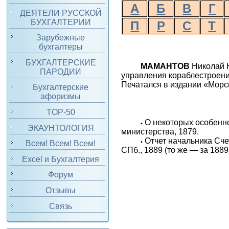
А
Б
В
Г
ДЕЯТЕЛИ РУССКОЙ
БУХГАЛТЕРИИ
П
Р
С
Т
Зарубежные
бухгалтеры
БУХГАЛТЕРСКИЕ
МАМАНТОВ
Николай Н
ПАРОДИИ
управления кораблестроения
Печатался в издании «Морс
Бухгалтерские
афоризмы
TOP-50
О некоторых особенно
•
ЭКАУНТОЛОГИЯ
министерства, 1879.
Отчет начальника Сче
•
Всем! Всем! Всем!
СПб., 1889 (то же — за 1889
Excel и Бухгалтерия
Форум
Отзывы
Связь