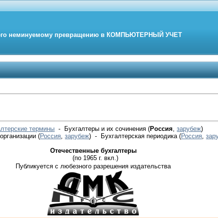
его неминуемому превращению в
КОМПЬЮТЕРНЫЙ
УЧЕТ
алтерские термины
- Бухгалтеры и их сочинения (
Россия
,
зарубеж
)
 организации
(
Россия
,
зарубеж
)
- Бухгалтерская периодика
(
Россия
,
зар
Отечественные бухгалтеры
(по 1965 г. вкл.)
Публикуется с любезного разрешения издательства