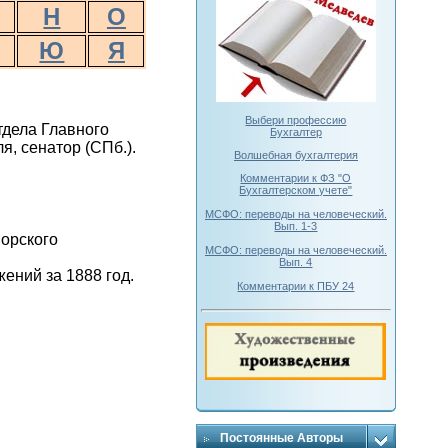
Н
О
Ю
Я
Выбери профессию
тдела Главного
Бухгалтер
, сенатор (СПб.).
Волшебная бухгалтерия
Комментарии к ФЗ "О
Бухгалтерском учете"
МСФО: переводы на человеческий.
Вып. 1-3
Морского
МСФО: переводы на человеческий.
Вып. 4
ений за 1888 год.
Комментарии к ПБУ 24
Постоянные Авторы