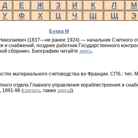
Д
Е
Ж
З
И
К
Л
М
У
Ф
Х
Ц
Ч
Ш
Щ
Э
Буква М
иколаевич (1837—не ранее 1924) — начальник Счетного о
 и снабжений, позднее работник Государственного контроля
кой сборник». Биографию читайте
здесь
.
стях материального счетоводства во Франции. СПб.: тип. 
тного отдела Главного управления кораблестроения и снабж
, 1891-96 (
скачать
, также
здесь
)).