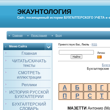
ЭКАУНТОЛОГИЯ
Сайт, посвященный истории
БУХГАЛТЕРСКОГО УЧЕТА
и 
Главная
Регистрация
Вход
Приветствую Вас
,
Гость
·
RSS
Меню Сайта
Личка:
Главная
ЧИТАТЬ/СКАЧАТЬ
Бухг
тексты
Бухгалтерские 
СМОТРЕТЬ
иллюстрации
Реплики
А
Б
В
Г
ИСТОРИЯ РУССКОЙ
П
Р
С
Т
БУХГАЛТЕРИИ
БУХГАЛТЕРСКИЙ
МАЗЕТТИ
Антонио (
Ma
СЛОВАРЬ