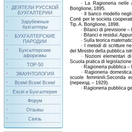
·
La Ragioneria
nelle a
ДЕЯТЕЛИ РУССКОЙ
Boriglione, 1895.
БУХГАЛТЕРИИ
·
Il banco modello negli 
Conti per le societа cooperativ
Зарубежные
Tip. A. Boriglione, 1898.
бухгалтеры
·
Bilanci di previsione – 
·
Bilanci e residui: Appu
БУХГАЛТЕРСКИЕ
·
Sulla teorica matematic
ПАРОДИИ
·
I metodi di scritture n
Бухгалтерские
del Ministro della pubblica is
афоризмы
·
Nozioni elementari di
Scuola pratica di legislazione
TOP-50
·
Ragioneria pubblica – 
·
Ragioneria domestica:
ЭКАУНТОЛОГИЯ
scuole femminili.Seconda e
(
переизд
. – 1929).
Всем! Всем! Всем!
·
Ragioneria pubblica ge
Excel и Бухгалтерия
Форум
Отзывы
Связь