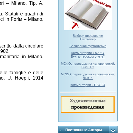
ri – Milano, Tip. A.
a. Statuti e quadri di
ucci in Forlм – Milano,
.
Выбери профессию
Бухгалтер
ritto dalla circolare
Волшебная бухгалтерия
1902.
Комментарии к ФЗ "О
manitaria in Milano.
Бухгалтерском учете"
МСФО: переводы на человеческий.
Вып. 1-3
lle famiglie e delle
МСФО: переводы на человеческий.
no, U. Hoepli, 1914
Вып. 4
Комментарии к ПБУ 24
Постоянные Авторы