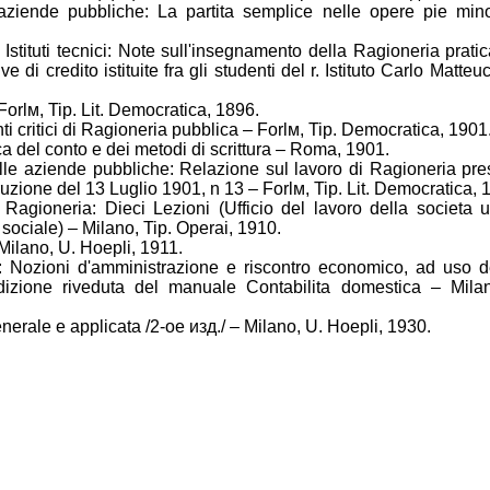
ziende pubbliche: La partita semplice nelle opere pie mino
Istituti tecnici: Note sull'insegnamento della Ragioneria pratic
e di credito istituite fra gli studenti del r. Istituto Carlo Matte
Forlм, Tip. Lit. Democratica, 1896.
nti critici di Ragioneria pubblica – Forlм, Tip. Democratica, 1901
a del conto e dei metodi di scrittura – Roma, 1901.
elle aziende pubbliche: Relazione sul lavoro di Ragioneria presc
truzione del 13 Luglio 1901, n 13 – Forlм, Tip. Lit. Democratica, 
 Ragioneria: Dieci Lezioni (Ufficio del lavoro della societа u
 sociale) – Milano
,
Tip. Operai, 1910.
Milano, U. Hoepli, 1911.
 Nozioni d'amministrazione e riscontro economico, ad uso de
dizione riveduta del manuale Contabilitа domestica – Mila
nerale e applicata /2-
ое
изд
./ – Milano, U. Hoepli, 1930.