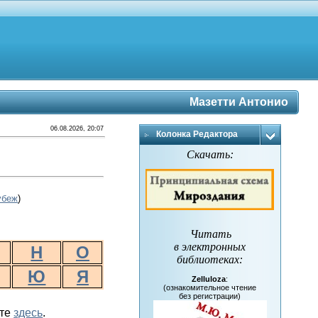
Мазетти Антонио
06.08.2026, 20:07
Колонка Редактора
Скачать:
убеж
)
Читать
в электронных
Н
О
библиотеках
:
Ю
Я
Zelluloza
:
(ознакомительное чтение
без регистрации)
йте
здесь
.