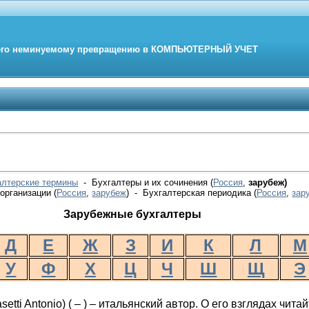
его неминуемому превращению в
КОМПЬЮТЕРНЫЙ
УЧЕТ
алтерские термины
- Бухгалтеры и их сочинения (
Россия
,
зарубеж)
организации (
Россия
,
зарубеж
) - Бухгалтерская периодика
(
Россия
,
зар
Зарубежные бухгалтеры
Д
Е
Ж
З
И
К
Л
М
У
Ф
Х
Ц
Ч
Ш
Щ
Э
setti
Antonio
) ( – ) – итальянский автор.
О его взглядах чита